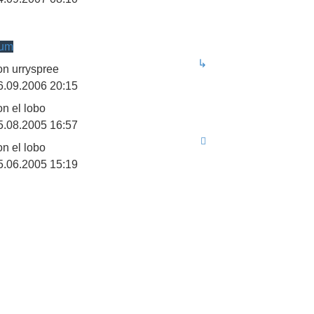
rum
↳
on
urryspree
6.09.2006 20:15
on
el lobo
5.08.2005 16:57
on
el lobo
5.06.2005 15:19