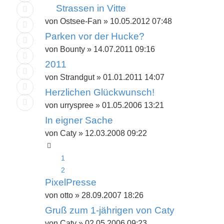
Strassen in Vitte
von
Ostsee-Fan
»
10.05.2012 07:48
Parken vor der Hucke?
von
Bounty
»
14.07.2011 09:16
2011
von
Strandgut
»
01.01.2011 14:07
Herzlichen Glückwunsch!
von
urryspree
»
01.05.2006 13:21
In eigner Sache
von
Caty
»
12.03.2008 09:22
1
2
PixelPresse
von
otto
»
28.09.2007 18:26
Gruß zum 1-jährigen von Caty
von
Caty
»
02.05.2006 09:23