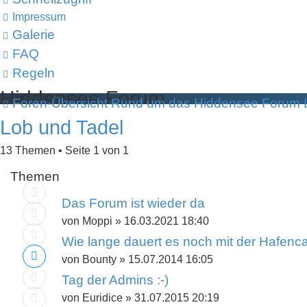
Impressum
Galerie
FAQ
Regeln
Hiddensee Forum
Foren-Übersicht
Rund um das Hiddensee Forum
Die Online-Community für Inselliebhaber
Lob und Tadel
13 Themen • Seite
1
von
1
Themen
Das Forum ist wieder da
von
Moppi
»
16.03.2021 18:40
Wie lange dauert es noch mit der Hafenca
von
Bounty
»
15.07.2014 16:05
Tag der Admins :-)
von
Euridice
»
31.07.2015 20:19