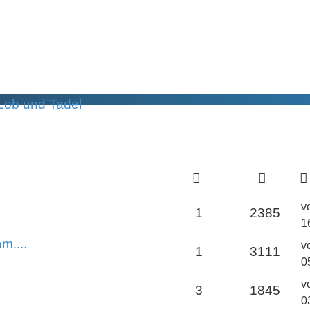
Lob und Tadel
v
1
2385
1
m....
v
1
3111
0
v
3
1845
0