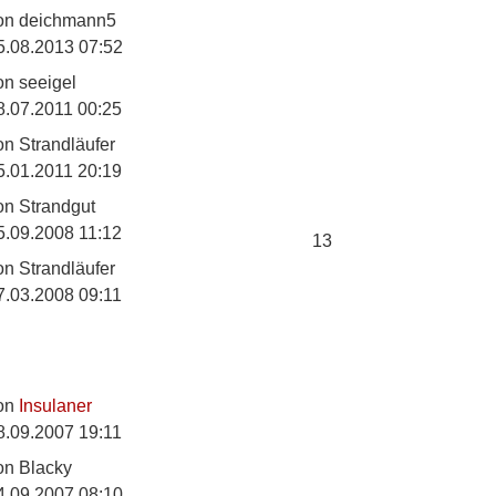
on
deichmann5
5.08.2013 07:52
on
seeigel
8.07.2011 00:25
on
Strandläufer
5.01.2011 20:19
on
Strandgut
5.09.2008 11:12
13
on
Strandläufer
7.03.2008 09:11
on
Insulaner
8.09.2007 19:11
on
Blacky
4.09.2007 08:10