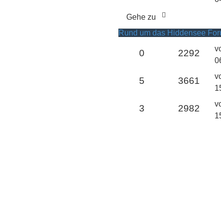
Gehe zu
Rund um das Hiddensee Fo
v
0
2292
0
v
5
3661
1
v
3
2982
1