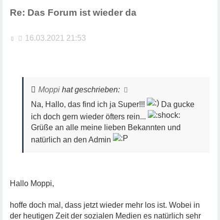
e
n
Re: Das Forum ist wieder da
B
16.03.2021 21:53
e
i
t
r
a
Moppi
hat geschrieben:
g
Na, Hallo, das find ich ja Super!!!
Da gucke
ich doch gern wieder öfters rein...
Grüße an alle meine lieben Bekannten und
natürlich an den Admin
Hallo Moppi,
hoffe doch mal, dass jetzt wieder mehr los ist. Wobei in
der heutigen Zeit der sozialen Medien es natürlich sehr