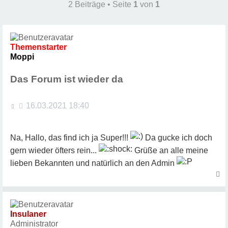
2 Beiträge • Seite
1
von
1
Themenstarter
Moppi
Das Forum ist wieder da
B
16.03.2021 18:40
e
i
t
Na, Hallo, das find ich ja Super!!!
Da gucke ich doch
r
gern wieder öfters rein...
Grüße an alle meine
a
lieben Bekannten und natürlich an den Admin
g
a
c
h
o
Insulaner
b
Administrator