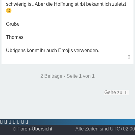
schwierig ist. Aber die Hoffnung stirbt bekanntlich zuletzt
Grüße
Thomas
Übrigens könnt ihr auch Emojis verwenden.
a
c
h
2 Beiträge • Seite
1
von
1
o
b
e
Gehe zu
n
Foren-Übersicht
Alle Zeiten sind
UTC+02:00