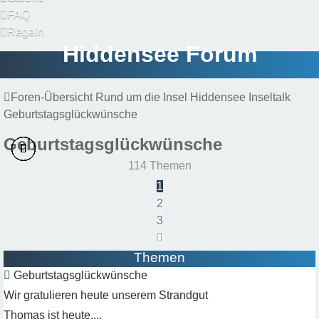
FAQ
Regeln
Hiddensee Forum
Foren-Übersicht
Rund um die Insel Hiddensee
Inseltalk
Geburtstagsglückwünsche
Geburtstagsglückwünsche
114 Themen
1
2
3
Nächste
Themen
Geburtstagsglückwünsche
Wir gratulieren heute unserem Strandgut
Thomas ist heute....