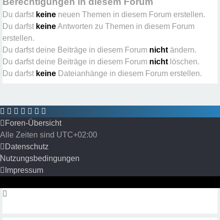
Berechtigungen in diesem Forum
Du darfst
keine
neuen Themen in diesem Forum erstellen.
Du darfst
keine
Antworten zu Themen in diesem Forum
erstellen.
Du darfst deine Beiträge in diesem Forum
nicht
ändern.
Du darfst deine Beiträge in diesem Forum
nicht
löschen.
Du darfst
keine
Dateianhänge in diesem Forum erstellen.
Foren-Übersicht
Alle Zeiten sind
UTC+02:00
Datenschutz
Nutzungsbedingungen
Impressum