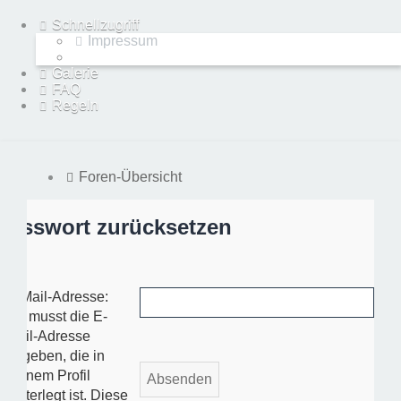
Schnellzugriff
Impressum
Galerie
FAQ
Regeln
Foren-Übersicht
Passwort zurücksetzen
E-Mail-Adresse:
Du musst die E-
Mail-Adresse
angeben, die in
deinem Profil
hinterlegt ist. Diese