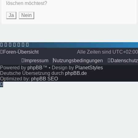
löschen möchtest?
Foren-Übersicht
Alle Zeiten sind
UTC+02:00
Impressum
Nutzungsbedingungen
Datenschutz
Powered by
phpBB
™
• Design by
PlanetStyles
Deutsche Übersetzung durch
phpBB.de
Optimized by:
phpBB SEO