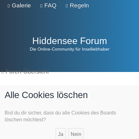
Galerie
FAQ
Regeln
Hiddensee Forum
Die Online-Community für Inselliebhaber
Foren-Übersicht
Alle Cookies löschen
Bist du dir sicher, dass du alle Cookies des Boards
löschen möchtest?