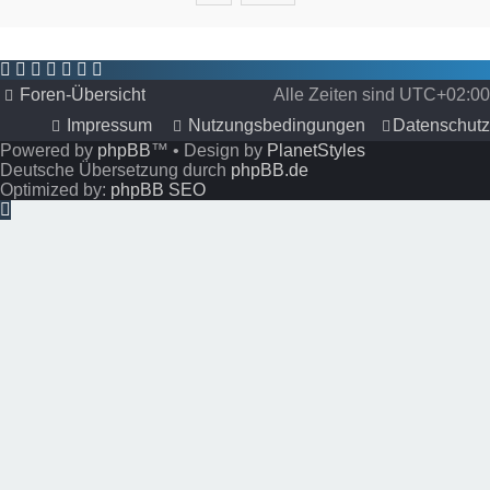
Foren-Übersicht
Alle Zeiten sind
UTC+02:00
Impressum
Nutzungsbedingungen
Datenschutz
Powered by
phpBB
™
• Design by
PlanetStyles
Deutsche Übersetzung durch
phpBB.de
Optimized by:
phpBB SEO