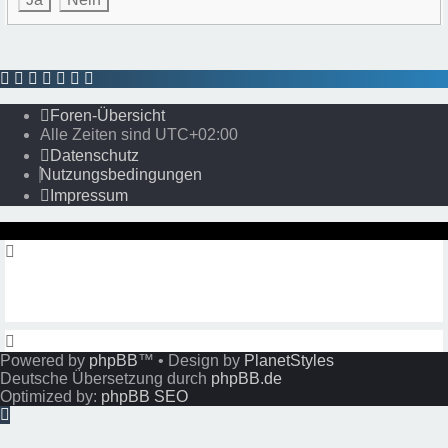
Foren-Übersicht
Alle Zeiten sind
UTC+02:00
Datenschutz
Nutzungsbedingungen
Impressum
Powered by
phpBB
™
• Design by
PlanetStyles
Deutsche Übersetzung durch
phpBB.de
Optimized by:
phpBB SEO