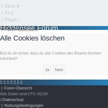
Galerie
FAQ
Regeln
Hiddensee Forum
Foren-Übersicht
Die Online-Community für Inselliebhaber
Alle Cookies löschen
Bist du dir sicher, dass du alle Cookies des Boards löschen
möchtest?
Foren-Übersicht
Alle Zeiten sind
UTC+02:00
Datenschutz
Nutzungsbedingungen