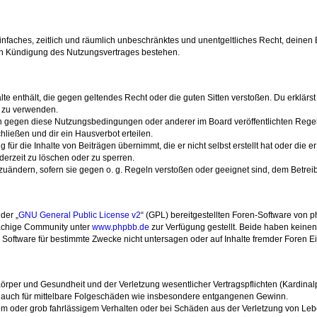
n einfaches, zeitlich und räumlich unbeschränktes und unentgeltliches Recht, deine
ch Kündigung des Nutzungsvertrages bestehen.
alte enthält, die gegen geltendes Recht oder die guten Sitten verstoßen. Du erklärs
. zu verwenden.
en gegen diese Nutzungsbedingungen oder anderer im Board veröffentlichten Reg
ließen und dir ein Hausverbot erteilen.
für die Inhalte von Beiträgen übernimmt, die er nicht selbst erstellt hat oder die 
derzeit zu löschen oder zu sperren.
bzuändern, sofern sie gegen o. g. Regeln verstoßen oder geeignet sind, dem Betre
der „
GNU General Public License v2
“ (GPL) bereitgestellten Foren-Software von p
rachige Community unter
www.phpbb.de
zur Verfügung gestellt. Beide haben keinen 
Software für bestimmte Zwecke nicht untersagen oder auf Inhalte fremder Foren E
rper und Gesundheit und der Verletzung wesentlicher Vertragspflichten (Kardinalpfl
ilt auch für mittelbare Folgeschäden wie insbesondere entgangenen Gewinn.
em oder grob fahrlässigem Verhalten oder bei Schäden aus der Verletzung von Le