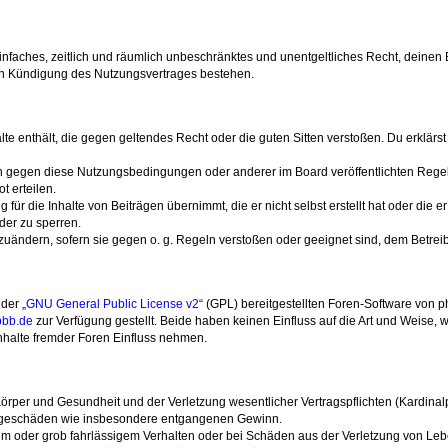
n einfaches, zeitlich und räumlich unbeschränktes und unentgeltliches Recht, deine
ch Kündigung des Nutzungsvertrages bestehen.
halte enthält, die gegen geltendes Recht oder die guten Sitten verstoßen. Du erklärs
en gegen diese Nutzungsbedingungen oder anderer im Board veröffentlichten Rege
 erteilen.
für die Inhalte von Beiträgen übernimmt, die er nicht selbst erstellt hat oder die 
der zu sperren.
bzuändern, sofern sie gegen o. g. Regeln verstoßen oder geeignet sind, dem Betre
der „
GNU General Public License v2
“ (GPL) bereitgestellten Foren-Software von p
bb.de
zur Verfügung gestellt. Beide haben keinen Einfluss auf die Art und Weise
nhalte fremder Foren Einfluss nehmen.
rper und Gesundheit und der Verletzung wesentlicher Vertragspflichten (Kardinalpfl
 Folgeschäden wie insbesondere entgangenen Gewinn.
em oder grob fahrlässigem Verhalten oder bei Schäden aus der Verletzung von Leb