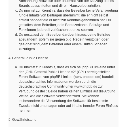
Abmahnung zeitweise oder dauerhaft von der Nutzung dieses
Boards ausschließen und dir ein Hausverbot erteilen.
Du nimmst zur Kenntnis, dass der Betreiber keine Verantwortung
für die Inhalte von Beiträgen übernimmt, die er nicht selbst
erstellt hat oder die er nicht zur Kenntnis genommen hat. Du
gestattest dem Betreiber, dein Benutzerkonto, Beiträge und
Funktionen jederzeit zu löschen oder zu sperren.
Du gestattest dem Betreiber darüber hinaus, deine Beiträge
abzuändern, sofern sie gegen o. g. Regeln verstoßen oder
geeignet sind, dem Betreiber oder einem Dritten Schaden
zuzufügen.
4. General Public License
Du nimmst zur Kenntnis, dass es sich bei phpBB um eine unter
der „
GNU General Public License v2
“ (GPL) bereitgestellten
Foren-Software von phpBB Limited (
www.phpbb.com
) handelt;
deutschsprachige Informationen werden durch die
deutschsprachige Community unter
www.phpbb.de
zur
Verfügung gestellt. Beide haben keinen Einfluss auf die Art und
Weise, wie die Software verwendet wird. Sie können
insbesondere die Verwendung der Software für bestimmte
Zwecke nicht untersagen oder auf Inhalte fremder Foren Einfluss
nehmen.
5. Gewährleistung