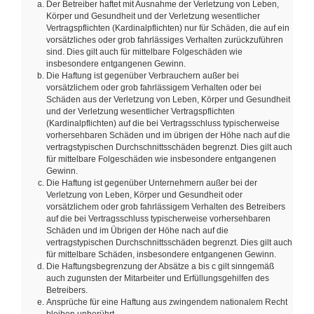
Der Betreiber haftet mit Ausnahme der Verletzung von Leben,
Körper und Gesundheit und der Verletzung wesentlicher
Vertragspflichten (Kardinalpflichten) nur für Schäden, die auf ein
vorsätzliches oder grob fahrlässiges Verhalten zurückzuführen
sind. Dies gilt auch für mittelbare Folgeschäden wie
insbesondere entgangenen Gewinn.
Die Haftung ist gegenüber Verbrauchern außer bei
vorsätzlichem oder grob fahrlässigem Verhalten oder bei
Schäden aus der Verletzung von Leben, Körper und Gesundheit
und der Verletzung wesentlicher Vertragspflichten
(Kardinalpflichten) auf die bei Vertragsschluss typischerweise
vorhersehbaren Schäden und im übrigen der Höhe nach auf die
vertragstypischen Durchschnittsschäden begrenzt. Dies gilt auch
für mittelbare Folgeschäden wie insbesondere entgangenen
Gewinn.
Die Haftung ist gegenüber Unternehmern außer bei der
Verletzung von Leben, Körper und Gesundheit oder
vorsätzlichem oder grob fahrlässigem Verhalten des Betreibers
auf die bei Vertragsschluss typischerweise vorhersehbaren
Schäden und im Übrigen der Höhe nach auf die
vertragstypischen Durchschnittsschäden begrenzt. Dies gilt auch
für mittelbare Schäden, insbesondere entgangenen Gewinn.
Die Haftungsbegrenzung der Absätze a bis c gilt sinngemäß
auch zugunsten der Mitarbeiter und Erfüllungsgehilfen des
Betreibers.
Ansprüche für eine Haftung aus zwingendem nationalem Recht