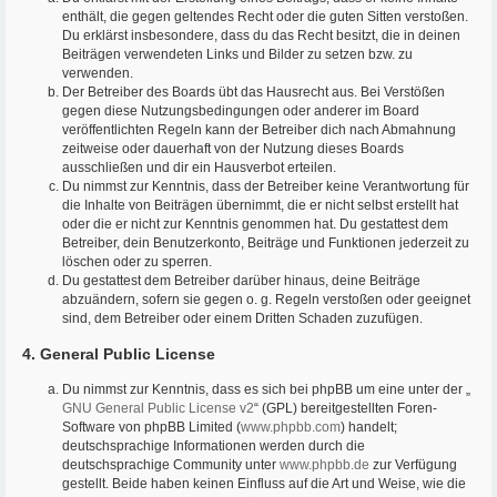
enthält, die gegen geltendes Recht oder die guten Sitten verstoßen.
Du erklärst insbesondere, dass du das Recht besitzt, die in deinen
Beiträgen verwendeten Links und Bilder zu setzen bzw. zu
verwenden.
Der Betreiber des Boards übt das Hausrecht aus. Bei Verstößen
gegen diese Nutzungsbedingungen oder anderer im Board
veröffentlichten Regeln kann der Betreiber dich nach Abmahnung
zeitweise oder dauerhaft von der Nutzung dieses Boards
ausschließen und dir ein Hausverbot erteilen.
Du nimmst zur Kenntnis, dass der Betreiber keine Verantwortung für
die Inhalte von Beiträgen übernimmt, die er nicht selbst erstellt hat
oder die er nicht zur Kenntnis genommen hat. Du gestattest dem
Betreiber, dein Benutzerkonto, Beiträge und Funktionen jederzeit zu
löschen oder zu sperren.
Du gestattest dem Betreiber darüber hinaus, deine Beiträge
abzuändern, sofern sie gegen o. g. Regeln verstoßen oder geeignet
sind, dem Betreiber oder einem Dritten Schaden zuzufügen.
4. General Public License
Du nimmst zur Kenntnis, dass es sich bei phpBB um eine unter der „
GNU General Public License v2
“ (GPL) bereitgestellten Foren-
Software von phpBB Limited (
www.phpbb.com
) handelt;
deutschsprachige Informationen werden durch die
deutschsprachige Community unter
www.phpbb.de
zur Verfügung
gestellt. Beide haben keinen Einfluss auf die Art und Weise, wie die