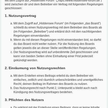
Mit dem Zugriff auf „Hiddensee Forum“ („https://www.hiddensee-forum.de“)
wird zwischen dir und dem Betreiber ein Vertrag mit folgenden Regelungen
geschlossen:
1. Nutzungsvertrag
Mit dem Zugriff auf „Hiddensee Forum“ (im Folgenden „das Board“)
schließt du einen Nutzungsvertrag mit dem Betreiber des Boards ab
(im Folgenden „Betreiber“) und erklärst dich mit den nachfolgenden
Regelungen einverstanden.
Wenn du mit diesen Regelungen nicht einverstanden bist, so darfst
du das Board nicht weiter nutzen. Für die Nutzung des Boards
gelten jeweils die an dieser Stelle veröffentlichten Regelungen.
Der Nutzungsvertrag wird auf unbestimmte Zeit geschlossen und
kann von beiden Seiten ohne Einhaltung einer Frist jederzeit
gekündigt werden.
2. Einräumung von Nutzungsrechten
Mit dem Erstellen eines Beitrags erteilst du dem Betreiber ein
einfaches, zeitlich und räumlich unbeschränktes und unentgeltliches
Recht, deinen Beitrag im Rahmen des Boards zu nutzen.
Das Nutzungsrecht nach Punkt 2, Unterpunkt a bleibt auch nach
Kündigung des Nutzungsvertrages bestehen.
3. Pflichten des Nutzers
Du erklärst mit der Erstellung eines Beitrags, dass er keine Inhalte