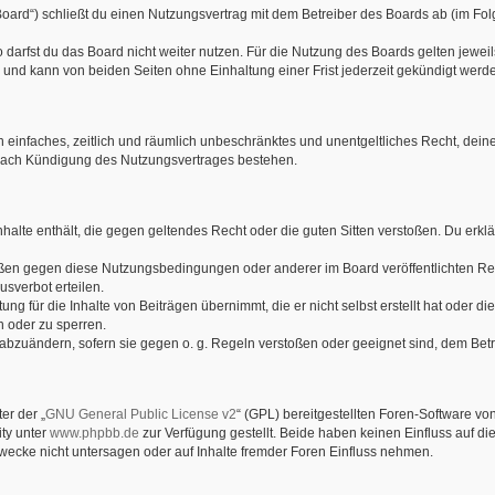
oard“) schließt du einen Nutzungsvertrag mit dem Betreiber des Boards ab (im Fo
darfst du das Board nicht weiter nutzen. Für die Nutzung des Boards gelten jeweils
und kann von beiden Seiten ohne Einhaltung einer Frist jederzeit gekündigt werd
ein einfaches, zeitlich und räumlich unbeschränktes und unentgeltliches Recht, de
 nach Kündigung des Nutzungsvertrages bestehen.
 Inhalte enthält, die gegen geltendes Recht oder die guten Sitten verstoßen. Du erkl
tößen gegen diese Nutzungsbedingungen oder anderer im Board veröffentlichten Re
sverbot erteilen.
ng für die Inhalte von Beiträgen übernimmt, die er nicht selbst erstellt hat oder d
n oder zu sperren.
 abzuändern, sofern sie gegen o. g. Regeln verstoßen oder geeignet sind, dem Bet
er der „
GNU General Public License v2
“ (GPL) bereitgestellten Foren-Software vo
ty unter
www.phpbb.de
zur Verfügung gestellt. Beide haben keinen Einfluss auf di
ecke nicht untersagen oder auf Inhalte fremder Foren Einfluss nehmen.