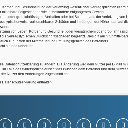
 Körper und Gesundheit und der Verletzung wesentlicher Vertragspflichten (Kardinal
 für mittelbare Folgeschäden wie insbesondere entgangenen Gewinn.
ichem oder grob fahrlässigem Verhalten oder bei Schäden aus der Verletzung von 
chluss typischerweise vorhersehbaren Schäden und im übrigen der Höhe nach auf die
ewinn.
tzung von Leben, Körper und Gesundheit oder vorsätzlichem oder grob fahrlässige
die vertragstypischen Durchschnittsschäden begrenzt. Dies gilt auch für mittel
auch zugunsten der Mitarbeiter und Erfüllungsgehilfen des Betreibers.
ht bleiben unberührt.
die Datenschutzerklärung zu ändern. Die Änderung wird dem Nutzer per E-Mail mitg
. Im Falle des Widerspruchs erlischt das zwischen dem Betreiber und dem Nutzer b
n der Nutzer den Änderungen zugestimmt hat.
r Datenschutzerklärung enthalten.