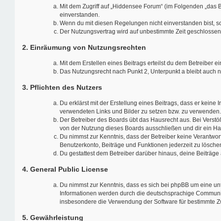
Mit dem Zugriff auf „Hiddensee Forum“ (im Folgenden „das B
einverstanden.
Wenn du mit diesen Regelungen nicht einverstanden bist, so 
Der Nutzungsvertrag wird auf unbestimmte Zeit geschlossen 
2. Einräumung von Nutzungsrechten
Mit dem Erstellen eines Beitrags erteilst du dem Betreiber 
Das Nutzungsrecht nach Punkt 2, Unterpunkt a bleibt auch
3. Pflichten des Nutzers
Du erklärst mit der Erstellung eines Beitrags, dass er keine
verwendeten Links und Bilder zu setzen bzw. zu verwenden.
Der Betreiber des Boards übt das Hausrecht aus. Bei Vers
von der Nutzung dieses Boards ausschließen und dir ein Hau
Du nimmst zur Kenntnis, dass der Betreiber keine Verantwortu
Benutzerkonto, Beiträge und Funktionen jederzeit zu lösche
Du gestattest dem Betreiber darüber hinaus, deine Beiträge
4. General Public License
Du nimmst zur Kenntnis, dass es sich bei phpBB um eine unt
Informationen werden durch die deutschsprachige Communi
insbesondere die Verwendung der Software für bestimmte Zw
5. Gewährleistung