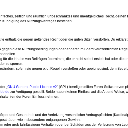
n einfaches, zeitlich und räumlich unbeschränktes und unentgeltliches Recht, deine
ch Kündigung des Nutzungsvertrages bestehen.
halte enthält, die gegen geltendes Recht oder die guten Sitten verstoßen. Du erklärs
en gegen diese Nutzungsbedingungen oder anderer im Board veröffentlichten Rege
 erteilen.
für die Inhalte von Beiträgen übernimmt, die er nicht selbst erstellt hat oder die 
der zu sperren.
bzuändern, sofern sie gegen o. g. Regeln verstoßen oder geeignet sind, dem Betre
der „
GNU General Public License v2
“ (GPL) bereitgestellten Foren-Software von p
bb.de
zur Verfügung gestellt. Beide haben keinen Einfluss auf die Art und Weise
nhalte fremder Foren Einfluss nehmen.
rper und Gesundheit und der Verletzung wesentlicher Vertragspflichten (Kardinalpfl
 Folgeschäden wie insbesondere entgangenen Gewinn.
em oder grob fahrlässigem Verhalten oder bei Schäden aus der Verletzung von Leb