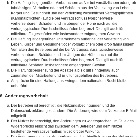
Die Haftung ist gegenüber Verbrauchern außer bei vorsätzlichem oder grob
fahrlässigem Verhalten oder bei Schäden aus der Verletzung von Leben,
Körper und Gesundheit und der Verletzung wesentlicher Vertragspflichten
(Kardinalpflichten) auf die bei Vertragsschluss typischerweise
vorhersehbaren Schäden und im übrigen der Höhe nach auf die
vertragstypischen Durchschnittsschäden begrenzt. Dies gilt auch für
mittelbare Folgeschäden wie insbesondere entgangenen Gewinn.
Die Haftung ist gegenüber Unternehmern außer bei der Verletzung von
Leben, Körper und Gesundheit oder vorsätzlichem oder grob fahrlässigem
Verhalten des Betreibers auf die bei Vertragsschluss typischerweise
vorhersehbaren Schäden und im Übrigen der Höhe nach auf die
vertragstypischen Durchschnittsschäden begrenzt. Dies gilt auch für
mittelbare Schäden, insbesondere entgangenen Gewinn.
Die Haftungsbegrenzung der Absätze a bis c gilt sinngemäß auch
zugunsten der Mitarbeiter und Erfüllungsgehilfen des Betreibers.
Ansprüche für eine Haftung aus zwingendem nationalem Recht bleiben
unberührt.
6. Änderungsvorbehalt
Der Betreiber ist berechtigt, die Nutzungsbedingungen und die
Datenschutzerklärung zu ändern. Die Änderung wird dem Nutzer per E-Mail
mitgeteilt.
Der Nutzer ist berechtigt, den Änderungen zu widersprechen. Im Falle des
Widerspruchs erlischt das zwischen dem Betreiber und dem Nutzer
bestehende Vertragsverhältnis mit sofortiger Wirkung.
Die Änderungen gelten als anerkannt und verbindlich, wenn der Nutzer den