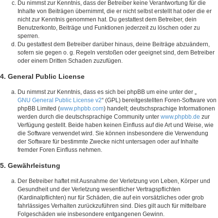
Du nimmst zur Kenntnis, dass der Betreiber keine Verantwortung für die
Inhalte von Beiträgen übernimmt, die er nicht selbst erstellt hat oder die er
nicht zur Kenntnis genommen hat. Du gestattest dem Betreiber, dein
Benutzerkonto, Beiträge und Funktionen jederzeit zu löschen oder zu
sperren.
Du gestattest dem Betreiber darüber hinaus, deine Beiträge abzuändern,
sofern sie gegen o. g. Regeln verstoßen oder geeignet sind, dem Betreiber
oder einem Dritten Schaden zuzufügen.
4. General Public License
Du nimmst zur Kenntnis, dass es sich bei phpBB um eine unter der „
GNU General Public License v2
“ (GPL) bereitgestellten Foren-Software von
phpBB Limited (
www.phpbb.com
) handelt; deutschsprachige Informationen
werden durch die deutschsprachige Community unter
www.phpbb.de
zur
Verfügung gestellt. Beide haben keinen Einfluss auf die Art und Weise, wie
die Software verwendet wird. Sie können insbesondere die Verwendung
der Software für bestimmte Zwecke nicht untersagen oder auf Inhalte
fremder Foren Einfluss nehmen.
5. Gewährleistung
Der Betreiber haftet mit Ausnahme der Verletzung von Leben, Körper und
Gesundheit und der Verletzung wesentlicher Vertragspflichten
(Kardinalpflichten) nur für Schäden, die auf ein vorsätzliches oder grob
fahrlässiges Verhalten zurückzuführen sind. Dies gilt auch für mittelbare
Folgeschäden wie insbesondere entgangenen Gewinn.