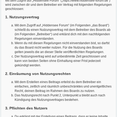
Mit dem Zugriff auf „Hiddensee Forum“ („https://www.hiddensee-forum.de“)
wird zwischen dir und dem Betreiber ein Vertrag mit folgenden Regelungen
geschlossen:
1. Nutzungsvertrag
Mit dem Zugriff auf „Hiddensee Forum“ (im Folgenden „das Board“)
schließt du einen Nutzungsvertrag mit dem Betreiber des Boards ab
(im Folgenden „Betreiber“) und erklärst dich mit den nachfolgenden
Regelungen einverstanden.
Wenn du mit diesen Regelungen nicht einverstanden bist, so darfst
du das Board nicht weiter nutzen. Für die Nutzung des Boards
gelten jeweils die an dieser Stelle veröffentlichten Regelungen.
Der Nutzungsvertrag wird auf unbestimmte Zeit geschlossen und
kann von beiden Seiten ohne Einhaltung einer Frist jederzeit
gekündigt werden.
2. Einräumung von Nutzungsrechten
Mit dem Erstellen eines Beitrags erteilst du dem Betreiber ein
einfaches, zeitlich und räumlich unbeschränktes und unentgeltliches
Recht, deinen Beitrag im Rahmen des Boards zu nutzen.
Das Nutzungsrecht nach Punkt 2, Unterpunkt a bleibt auch nach
Kündigung des Nutzungsvertrages bestehen.
3. Pflichten des Nutzers
Du erklärst mit der Erstellung eines Beitrags, dass er keine Inhalte