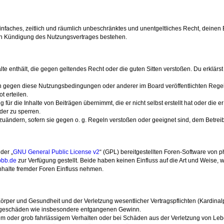
n einfaches, zeitlich und räumlich unbeschränktes und unentgeltliches Recht, deine
ch Kündigung des Nutzungsvertrages bestehen.
halte enthält, die gegen geltendes Recht oder die guten Sitten verstoßen. Du erklärs
en gegen diese Nutzungsbedingungen oder anderer im Board veröffentlichten Rege
 erteilen.
für die Inhalte von Beiträgen übernimmt, die er nicht selbst erstellt hat oder die 
der zu sperren.
bzuändern, sofern sie gegen o. g. Regeln verstoßen oder geeignet sind, dem Betre
der „
GNU General Public License v2
“ (GPL) bereitgestellten Foren-Software von p
bb.de
zur Verfügung gestellt. Beide haben keinen Einfluss auf die Art und Weise
nhalte fremder Foren Einfluss nehmen.
rper und Gesundheit und der Verletzung wesentlicher Vertragspflichten (Kardinalpfl
 Folgeschäden wie insbesondere entgangenen Gewinn.
em oder grob fahrlässigem Verhalten oder bei Schäden aus der Verletzung von Leb