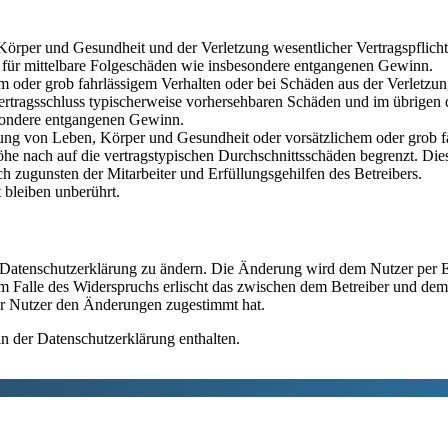
rper und Gesundheit und der Verletzung wesentlicher Vertragspflichten
ch für mittelbare Folgeschäden wie insbesondere entgangenen Gewinn.
em oder grob fahrlässigem Verhalten oder bei Schäden aus der Verletz
i Vertragsschluss typischerweise vorhersehbaren Schäden und im übrigen
besondere entgangenen Gewinn.
ng von Leben, Körper und Gesundheit oder vorsätzlichem oder grob fah
e nach auf die vertragstypischen Durchschnittsschäden begrenzt. Dies
h zugunsten der Mitarbeiter und Erfüllungsgehilfen des Betreibers.
bleiben unberührt.
e Datenschutzerklärung zu ändern. Die Änderung wird dem Nutzer per E-
m Falle des Widerspruchs erlischt das zwischen dem Betreiber und dem 
er Nutzer den Änderungen zugestimmt hat.
n der Datenschutzerklärung enthalten.