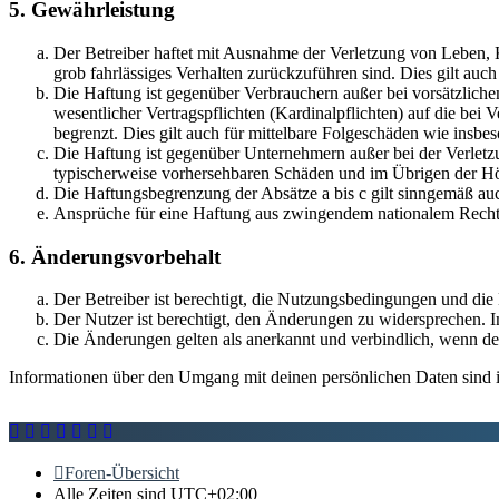
5. Gewährleistung
Der Betreiber haftet mit Ausnahme der Verletzung von Leben, Kö
grob fahrlässiges Verhalten zurückzuführen sind. Dies gilt au
Die Haftung ist gegenüber Verbrauchern außer bei vorsätzlich
wesentlicher Vertragspflichten (Kardinalpflichten) auf die be
begrenzt. Dies gilt auch für mittelbare Folgeschäden wie ins
Die Haftung ist gegenüber Unternehmern außer bei der Verletzu
typischerweise vorhersehbaren Schäden und im Übrigen der Höh
Die Haftungsbegrenzung der Absätze a bis c gilt sinngemäß auc
Ansprüche für eine Haftung aus zwingendem nationalem Recht 
6. Änderungsvorbehalt
Der Betreiber ist berechtigt, die Nutzungsbedingungen und di
Der Nutzer ist berechtigt, den Änderungen zu widersprechen. I
Die Änderungen gelten als anerkannt und verbindlich, wenn d
Informationen über den Umgang mit deinen persönlichen Daten sind i
Foren-Übersicht
Alle Zeiten sind
UTC+02:00