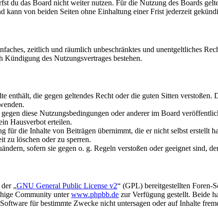
fst du das Board nicht weiter nutzen. Für die Nutzung des Boards gelten
 kann von beiden Seiten ohne Einhaltung einer Frist jederzeit gekünd
 einfaches, zeitlich und räumlich unbeschränktes und unentgeltliches R
ch Kündigung des Nutzungsvertrages bestehen.
alte enthält, die gegen geltendes Recht oder die guten Sitten verstoßen. 
rwenden.
n gegen diese Nutzungsbedingungen oder anderer im Board veröffentli
in Hausverbot erteilen.
für die Inhalte von Beiträgen übernimmt, die er nicht selbst erstellt 
it zu löschen oder zu sperren.
uändern, sofern sie gegen o. g. Regeln verstoßen oder geeignet sind, 
 der „
GNU General Public License v2
“ (GPL) bereitgestellten Foren-
achige Community unter
www.phpbb.de
zur Verfügung gestellt. Beide h
oftware für bestimmte Zwecke nicht untersagen oder auf Inhalte frem