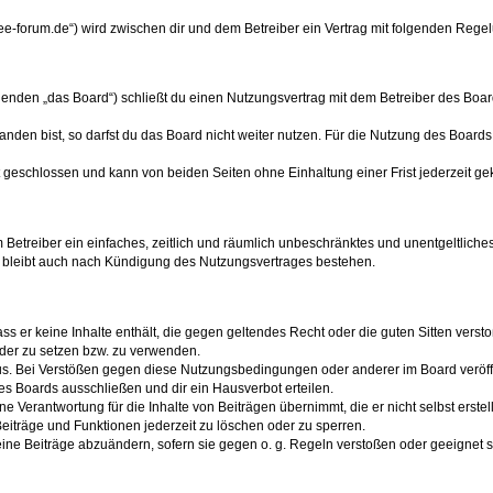
see-forum.de“) wird zwischen dir und dem Betreiber ein Vertrag mit folgenden Reg
genden „das Board“) schließt du einen Nutzungsvertrag mit dem Betreiber des Board
den bist, so darfst du das Board nicht weiter nutzen. Für die Nutzung des Boards ge
 geschlossen und kann von beiden Seiten ohne Einhaltung einer Frist jederzeit ge
em Betreiber ein einfaches, zeitlich und räumlich unbeschränktes und unentgeltlic
 bleibt auch nach Kündigung des Nutzungsvertrages bestehen.
dass er keine Inhalte enthält, die gegen geltendes Recht oder die guten Sitten verst
lder zu setzen bzw. zu verwenden.
us. Bei Verstößen gegen diese Nutzungsbedingungen oder anderer im Board veröf
es Boards ausschließen und dir ein Hausverbot erteilen.
e Verantwortung für die Inhalte von Beiträgen übernimmt, die er nicht selbst erste
Beiträge und Funktionen jederzeit zu löschen oder zu sperren.
eine Beiträge abzuändern, sofern sie gegen o. g. Regeln verstoßen oder geeignet 