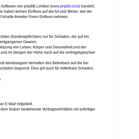
n-Software von phpBB Limited (
www.phpbb.com
) handelt;
de haben keinen Einfluss auf die Art und Weise, wie die
 Inhalte fremder Foren Einfluss nehmen.
hten (Kardinalpflichten) nur für Schäden, die auf ein
re entgangenen Gewinn.
rletzung von Leben, Körper und Gesundheit und der
n und im übrigen der Höhe nach auf die vertragstypischen
b fahrlässigem Verhalten des Betreibers auf die bei
häden begrenzt. Dies gilt auch für mittelbare Schäden,
.
 E-Mail mitgeteilt.
 dem Nutzer bestehende Vertragsverhältnis mit sofortiger