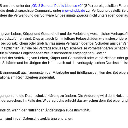
B um eine unter der „
GNU General Public License v2
“ (GPL) bereitgestellten Fore
 die deutschsprachige Community unter
www.phpbb.de
zur Verfügung gestellt. Bei
dere die Verwendung der Software für bestimmte Zwecke nicht untersagen oder auf
ng von Leben, Körper und Gesundheit und der Verletzung wesentlicher Vertragspflic
n zurückzuführen sind. Dies gilt auch für mittelbare Folgeschäden wie insbesonde
 bei vorsätzlichem oder grob fahrlässigem Verhalten oder bei Schäden aus der Ve
rdinalpflichten) auf die bei Vertragsschluss typischerweise vorhersehbaren Schäde
h für mittelbare Folgeschäden wie insbesondere entgangenen Gewinn.
bei der Verletzung von Leben, Körper und Gesundheit oder vorsätzlichem oder gro
 Schäden und im Übrigen der Höhe nach auf die vertragstypischen Durchschnittssc
lt sinngemäß auch zugunsten der Mitarbeiter und Erfüllungsgehilfen des Betreibers
ationalem Recht bleiben unberührt.
ingungen und die Datenschutzerklärung zu ändern. Die Änderung wird dem Nutzer per
widersprechen. Im Falle des Widerspruchs erlischt das zwischen dem Betreiber und
indlich, wenn der Nutzer den Änderungen zugestimmt hat.
n sind in der Datenschutzerklärung enthalten.