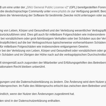
B um eine unter der „
GNU General Public License v2
“ (GPL) bereitgestellten Fore
 die deutschsprachige Community unter
www.phpbb.de
zur Verfügung gestellt. Bei
dere die Verwendung der Software für bestimmte Zwecke nicht untersagen oder auf
ng von Leben, Körper und Gesundheit und der Verletzung wesentlicher Vertragspflic
n zurückzuführen sind. Dies gilt auch für mittelbare Folgeschäden wie insbesonde
 bei vorsätzlichem oder grob fahrlässigem Verhalten oder bei Schäden aus der Ve
rdinalpflichten) auf die bei Vertragsschluss typischerweise vorhersehbaren Schäde
h für mittelbare Folgeschäden wie insbesondere entgangenen Gewinn.
bei der Verletzung von Leben, Körper und Gesundheit oder vorsätzlichem oder gro
 Schäden und im Übrigen der Höhe nach auf die vertragstypischen Durchschnittssc
lt sinngemäß auch zugunsten der Mitarbeiter und Erfüllungsgehilfen des Betreibers
ationalem Recht bleiben unberührt.
ingungen und die Datenschutzerklärung zu ändern. Die Änderung wird dem Nutzer per
widersprechen. Im Falle des Widerspruchs erlischt das zwischen dem Betreiber und
indlich, wenn der Nutzer den Änderungen zugestimmt hat.
n sind in der Datenschutzerklärung enthalten.