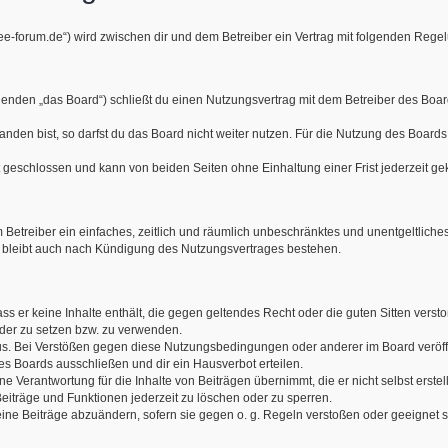
see-forum.de“) wird zwischen dir und dem Betreiber ein Vertrag mit folgenden Reg
genden „das Board“) schließt du einen Nutzungsvertrag mit dem Betreiber des Board
den bist, so darfst du das Board nicht weiter nutzen. Für die Nutzung des Boards ge
 geschlossen und kann von beiden Seiten ohne Einhaltung einer Frist jederzeit ge
em Betreiber ein einfaches, zeitlich und räumlich unbeschränktes und unentgeltlic
 bleibt auch nach Kündigung des Nutzungsvertrages bestehen.
dass er keine Inhalte enthält, die gegen geltendes Recht oder die guten Sitten verst
lder zu setzen bzw. zu verwenden.
us. Bei Verstößen gegen diese Nutzungsbedingungen oder anderer im Board veröf
es Boards ausschließen und dir ein Hausverbot erteilen.
e Verantwortung für die Inhalte von Beiträgen übernimmt, die er nicht selbst erste
Beiträge und Funktionen jederzeit zu löschen oder zu sperren.
eine Beiträge abzuändern, sofern sie gegen o. g. Regeln verstoßen oder geeignet 