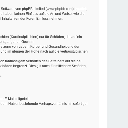
n-Software von phpBB Limited (
www.phpbb.com
) handelt;
de haben keinen Einfluss auf die Art und Weise, wie die
 Inhalte fremder Foren Einfluss nehmen.
hten (Kardinalpflichten) nur für Schäden, die auf ein
re entgangenen Gewinn.
rletzung von Leben, Körper und Gesundheit und der
n und im übrigen der Höhe nach auf die vertragstypischen
b fahrlässigem Verhalten des Betreibers auf die bei
häden begrenzt. Dies gilt auch für mittelbare Schäden,
.
 E-Mail mitgeteilt.
 dem Nutzer bestehende Vertragsverhältnis mit sofortiger