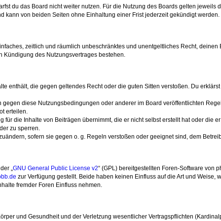
fst du das Board nicht weiter nutzen. Für die Nutzung des Boards gelten jeweils d
d kann von beiden Seiten ohne Einhaltung einer Frist jederzeit gekündigt werden.
n einfaches, zeitlich und räumlich unbeschränktes und unentgeltliches Recht, deine
ch Kündigung des Nutzungsvertrages bestehen.
halte enthält, die gegen geltendes Recht oder die guten Sitten verstoßen. Du erklärs
en gegen diese Nutzungsbedingungen oder anderer im Board veröffentlichten Rege
 erteilen.
für die Inhalte von Beiträgen übernimmt, die er nicht selbst erstellt hat oder die 
der zu sperren.
bzuändern, sofern sie gegen o. g. Regeln verstoßen oder geeignet sind, dem Betre
der „
GNU General Public License v2
“ (GPL) bereitgestellten Foren-Software von p
bb.de
zur Verfügung gestellt. Beide haben keinen Einfluss auf die Art und Weise
nhalte fremder Foren Einfluss nehmen.
rper und Gesundheit und der Verletzung wesentlicher Vertragspflichten (Kardinalpfl