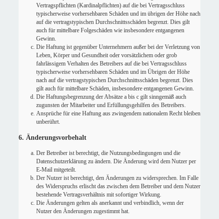
Vertragspflichten (Kardinalpflichten) auf die bei Vertragsschluss
typischerweise vorhersehbaren Schäden und im übrigen der Höhe nach
auf die vertragstypischen Durchschnittsschäden begrenzt. Dies gilt
auch für mittelbare Folgeschäden wie insbesondere entgangenen
Gewinn.
Die Haftung ist gegenüber Unternehmern außer bei der Verletzung von
Leben, Körper und Gesundheit oder vorsätzlichem oder grob
fahrlässigem Verhalten des Betreibers auf die bei Vertragsschluss
typischerweise vorhersehbaren Schäden und im Übrigen der Höhe
nach auf die vertragstypischen Durchschnittsschäden begrenzt. Dies
gilt auch für mittelbare Schäden, insbesondere entgangenen Gewinn.
Die Haftungsbegrenzung der Absätze a bis c gilt sinngemäß auch
zugunsten der Mitarbeiter und Erfüllungsgehilfen des Betreibers.
Ansprüche für eine Haftung aus zwingendem nationalem Recht bleiben
unberührt.
6. Änderungsvorbehalt
Der Betreiber ist berechtigt, die Nutzungsbedingungen und die
Datenschutzerklärung zu ändern. Die Änderung wird dem Nutzer per
E-Mail mitgeteilt.
Der Nutzer ist berechtigt, den Änderungen zu widersprechen. Im Falle
des Widerspruchs erlischt das zwischen dem Betreiber und dem Nutzer
bestehende Vertragsverhältnis mit sofortiger Wirkung.
Die Änderungen gelten als anerkannt und verbindlich, wenn der
Nutzer den Änderungen zugestimmt hat.