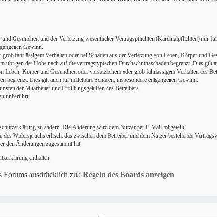
und Gesundheit und der Verletzung wesentlicher Vertragspflichten (Kardinalpflichten) nur für 
entgangenen Gewinn.
r grob fahrlässigem Verhalten oder bei Schäden aus der Verletzung von Leben, Körper und Gesu
im übrigen der Höhe nach auf die vertragstypischen Durchschnittsschäden begrenzt. Dies gilt
n Leben, Körper und Gesundheit oder vorsätzlichem oder grob fahrlässigem Verhalten des Bet
en begrenzt. Dies gilt auch für mittelbare Schäden, insbesondere entgangenen Gewinn.
nsten der Mitarbeiter und Erfüllungsgehilfen des Betreibers.
en unberührt.
nschutzerklärung zu ändern. Die Änderung wird dem Nutzer per E-Mail mitgeteilt.
le des Widerspruchs erlischt das zwischen dem Betreiber und dem Nutzer bestehende Vertragsve
zer den Änderungen zugestimmt hat.
tzerklärung enthalten.
s Forums ausdrücklich zu.:
Regeln des Boards anzeigen