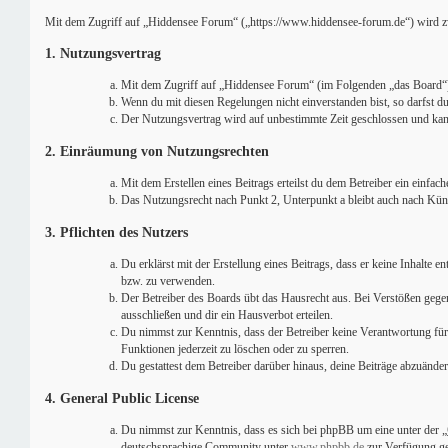
Mit dem Zugriff auf „Hiddensee Forum“ („https://www.hiddensee-forum.de“) wird zw
1. Nutzungsvertrag
Mit dem Zugriff auf „Hiddensee Forum“ (im Folgenden „das Board“) 
Wenn du mit diesen Regelungen nicht einverstanden bist, so darfst du
Der Nutzungsvertrag wird auf unbestimmte Zeit geschlossen und kann
2. Einräumung von Nutzungsrechten
Mit dem Erstellen eines Beitrags erteilst du dem Betreiber ein einfa
Das Nutzungsrecht nach Punkt 2, Unterpunkt a bleibt auch nach Kün
3. Pflichten des Nutzers
Du erklärst mit der Erstellung eines Beitrags, dass er keine Inhalte e
bzw. zu verwenden.
Der Betreiber des Boards übt das Hausrecht aus. Bei Verstößen geg
ausschließen und dir ein Hausverbot erteilen.
Du nimmst zur Kenntnis, dass der Betreiber keine Verantwortung für d
Funktionen jederzeit zu löschen oder zu sperren.
Du gestattest dem Betreiber darüber hinaus, deine Beiträge abzuänder
4. General Public License
Du nimmst zur Kenntnis, dass es sich bei phpBB um eine unter der „
deutschsprachige Community unter
www.phpbb.de
zur Verfügung ges