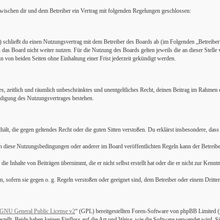
ischen dir und dem Betreiber ein Vertrag mit folgenden Regelungen geschlossen:
schließt du einen Nutzungsvertrag mit dem Betreiber des Boards ab (im Folgenden „Betreiber“
 das Board nicht weiter nutzen. Für die Nutzung des Boards gelten jeweils die an dieser Stelle 
 von beiden Seiten ohne Einhaltung einer Frist jederzeit gekündigt werden.
ches, zeitlich und räumlich unbeschränktes und unentgeltliches Recht, deinen Beitrag im Rahmen
digung des Nutzungsvertrages bestehen.
nthält, die gegen geltendes Recht oder die guten Sitten verstoßen. Du erklärst insbesondere, das
en diese Nutzungsbedingungen oder anderer im Board veröffentlichten Regeln kann der Betrei
ie Inhalte von Beiträgen übernimmt, die er nicht selbst erstellt hat oder die er nicht zur Ken
n, sofern sie gegen o. g. Regeln verstoßen oder geeignet sind, dem Betreiber oder einem Dritt
GNU General Public License v2
“ (GPL) bereitgestellten Foren-Software von phpBB Limited (
tellt. Beide haben keinen Einfluss auf die Art und Weise, wie die Software verwendet wird.