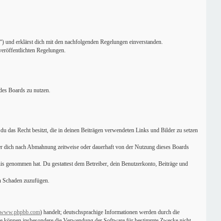
) und erklärst dich mit den nachfolgenden Regelungen einverstanden.
veröffentlichten Regelungen.
 des Boards zu nutzen.
s du das Recht besitzt, die in deinen Beiträgen verwendeten Links und Bilder zu setzen
ber dich nach Abmahnung zeitweise oder dauerhaft von der Nutzung dieses Boards
ntnis genommen hat. Du gestattest dem Betreiber, dein Benutzerkonto, Beiträge und
en Schaden zuzufügen.
www.phpbb.com
) handelt; deutschsprachige Informationen werden durch die
 Sie können insbesondere die Verwendung der Software für bestimmte Zwecke nicht