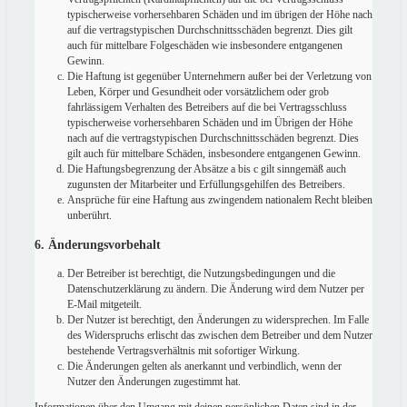
typischerweise vorhersehbaren Schäden und im übrigen der Höhe nach
auf die vertragstypischen Durchschnittsschäden begrenzt. Dies gilt
auch für mittelbare Folgeschäden wie insbesondere entgangenen
Gewinn.
Die Haftung ist gegenüber Unternehmern außer bei der Verletzung von
Leben, Körper und Gesundheit oder vorsätzlichem oder grob
fahrlässigem Verhalten des Betreibers auf die bei Vertragsschluss
typischerweise vorhersehbaren Schäden und im Übrigen der Höhe
nach auf die vertragstypischen Durchschnittsschäden begrenzt. Dies
gilt auch für mittelbare Schäden, insbesondere entgangenen Gewinn.
Die Haftungsbegrenzung der Absätze a bis c gilt sinngemäß auch
zugunsten der Mitarbeiter und Erfüllungsgehilfen des Betreibers.
Ansprüche für eine Haftung aus zwingendem nationalem Recht bleiben
unberührt.
6. Änderungsvorbehalt
Der Betreiber ist berechtigt, die Nutzungsbedingungen und die
Datenschutzerklärung zu ändern. Die Änderung wird dem Nutzer per
E-Mail mitgeteilt.
Der Nutzer ist berechtigt, den Änderungen zu widersprechen. Im Falle
des Widerspruchs erlischt das zwischen dem Betreiber und dem Nutzer
bestehende Vertragsverhältnis mit sofortiger Wirkung.
Die Änderungen gelten als anerkannt und verbindlich, wenn der
Nutzer den Änderungen zugestimmt hat.
Informationen über den Umgang mit deinen persönlichen Daten sind in der