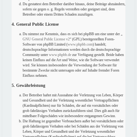
Du gestattest dem Betreiber darüber hinaus, deine Beiträge abzuändern,
sofern sie gegen o. g. Regeln verstoßen oder geeignet sind, dem
Betreiber oder einem Dritten Schaden zuzufügen.
4. General Public License
Du nimmst zur Kenntnis, dass es sich bei phpBB um eine unter der „
GNU General Public License v2
“ (GPL) bereitgestellten Foren-
Software von phpBB Limited (
www.phpbb.com
) handelt;
deutschsprachige Informationen werden durch die deutschsprachige
Community unter
www.phpbb.de
zur Verfügung gestellt. Beide haben
keinen Einfluss auf die Art und Weise, wie die Software verwendet
wird. Sie können insbesondere die Verwendung der Software für
bestimmte Zwecke nicht untersagen oder auf Inhalte fremder Foren
Einfluss nehmen.
5. Gewährleistung
Der Betreiber haftet mit Ausnahme der Verletzung von Leben, Körper
und Gesundheit und der Verletzung wesentlicher Vertragspflichten
(Kardinalpflichten) nur für Schäden, die auf ein vorsätzliches oder
grob fahrlässiges Verhalten zurückzuführen sind. Dies gilt auch für
mittelbare Folgeschäden wie insbesondere entgangenen Gewinn.
Die Haftung ist gegenüber Verbrauchern außer bei vorsätzlichem oder
grob fahrlässigem Verhalten oder bei Schäden aus der Verletzung von
Leben, Körper und Gesundheit und der Verletzung wesentlicher
Vertragspflichten (Kardinalpflichten) auf die bei Vertragsschluss