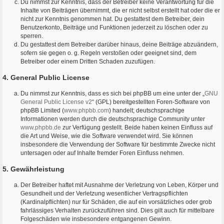
Du nimmst zur Kenntnis, dass der Betreiber keine Verantwortung für die
Inhalte von Beiträgen übernimmt, die er nicht selbst erstellt hat oder die er
nicht zur Kenntnis genommen hat. Du gestattest dem Betreiber, dein
Benutzerkonto, Beiträge und Funktionen jederzeit zu löschen oder zu
sperren.
Du gestattest dem Betreiber darüber hinaus, deine Beiträge abzuändern,
sofern sie gegen o. g. Regeln verstoßen oder geeignet sind, dem
Betreiber oder einem Dritten Schaden zuzufügen.
4. General Public License
Du nimmst zur Kenntnis, dass es sich bei phpBB um eine unter der „
GNU
General Public License v2
“ (GPL) bereitgestellten Foren-Software von
phpBB Limited (
www.phpbb.com
) handelt; deutschsprachige
Informationen werden durch die deutschsprachige Community unter
www.phpbb.de
zur Verfügung gestellt. Beide haben keinen Einfluss auf
die Art und Weise, wie die Software verwendet wird. Sie können
insbesondere die Verwendung der Software für bestimmte Zwecke nicht
untersagen oder auf Inhalte fremder Foren Einfluss nehmen.
5. Gewährleistung
Der Betreiber haftet mit Ausnahme der Verletzung von Leben, Körper und
Gesundheit und der Verletzung wesentlicher Vertragspflichten
(Kardinalpflichten) nur für Schäden, die auf ein vorsätzliches oder grob
fahrlässiges Verhalten zurückzuführen sind. Dies gilt auch für mittelbare
Folgeschäden wie insbesondere entgangenen Gewinn.