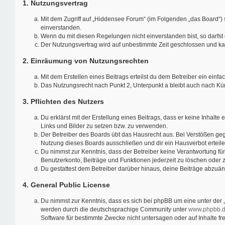
1. Nutzungsvertrag
Mit dem Zugriff auf „Hiddensee Forum“ (im Folgenden „das Board“) 
einverstanden.
Wenn du mit diesen Regelungen nicht einverstanden bist, so darfst 
Der Nutzungsvertrag wird auf unbestimmte Zeit geschlossen und kan
2. Einräumung von Nutzungsrechten
Mit dem Erstellen eines Beitrags erteilst du dem Betreiber ein ein
Das Nutzungsrecht nach Punkt 2, Unterpunkt a bleibt auch nach K
3. Pflichten des Nutzers
Du erklärst mit der Erstellung eines Beitrags, dass er keine Inhalt
Links und Bilder zu setzen bzw. zu verwenden.
Der Betreiber des Boards übt das Hausrecht aus. Bei Verstößen ge
Nutzung dieses Boards ausschließen und dir ein Hausverbot erteile
Du nimmst zur Kenntnis, dass der Betreiber keine Verantwortung für d
Benutzerkonto, Beiträge und Funktionen jederzeit zu löschen oder 
Du gestattest dem Betreiber darüber hinaus, deine Beiträge abzuän
4. General Public License
Du nimmst zur Kenntnis, dass es sich bei phpBB um eine unter der 
werden durch die deutschsprachige Community unter
www.phpbb.
Software für bestimmte Zwecke nicht untersagen oder auf Inhalte f