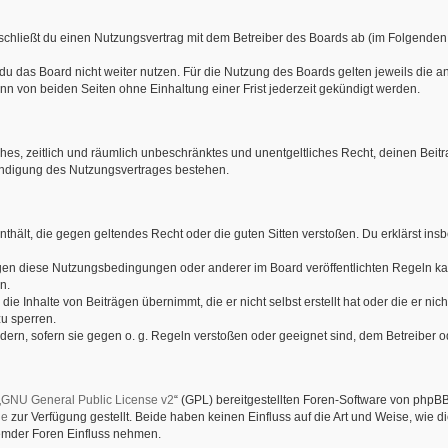
schließt du einen Nutzungsvertrag mit dem Betreiber des Boards ab (im Folgenden
du das Board nicht weiter nutzen. Für die Nutzung des Boards gelten jeweils die an
n von beiden Seiten ohne Einhaltung einer Frist jederzeit gekündigt werden.
faches, zeitlich und räumlich unbeschränktes und unentgeltliches Recht, deinen Be
ündigung des Nutzungsvertrages bestehen.
e enthält, die gegen geltendes Recht oder die guten Sitten verstoßen. Du erklärst i
gen diese Nutzungsbedingungen oder anderer im Board veröffentlichten Regeln ka
n.
ie Inhalte von Beiträgen übernimmt, die er nicht selbst erstellt hat oder die er ni
zu sperren.
dern, sofern sie gegen o. g. Regeln verstoßen oder geeignet sind, dem Betreiber 
„
GNU General Public License v2
“ (GPL) bereitgestellten Foren-Software von phpBB
de
zur Verfügung gestellt. Beide haben keinen Einfluss auf die Art und Weise, wie
remder Foren Einfluss nehmen.