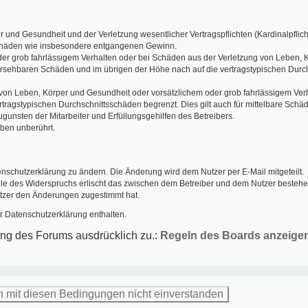
 und Gesundheit und der Verletzung wesentlicher Vertragspflichten (Kardinalpflicht
geschäden wie insbesondere entgangenen Gewinn.
er grob fahrlässigem Verhalten oder bei Schäden aus der Verletzung von Leben, K
rhersehbaren Schäden und im übrigen der Höhe nach auf die vertragstypischen Durch
on Leben, Körper und Gesundheit oder vorsätzlichem oder grob fahrlässigem Verha
tragstypischen Durchschnittsschäden begrenzt. Dies gilt auch für mittelbare Sc
gunsten der Mitarbeiter und Erfüllungsgehilfen des Betreibers.
ben unberührt.
enschutzerklärung zu ändern. Die Änderung wird dem Nutzer per E-Mail mitgeteilt.
lle des Widerspruchs erlischt das zwischen dem Betreiber und dem Nutzer bestehen
utzer den Änderungen zugestimmt hat.
r Datenschutzerklärung enthalten.
ung des Forums ausdrücklich zu.:
Regeln des Boards anzeige