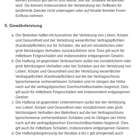
keinen Einfluss auf die Art und Weise, wie die Software verwendet
wird. Sie können insbesondere die Verwendung der Software für
bestimmte Zwecke nicht untersagen oder auf Inhalte fremder Foren
Einfluss nehmen.
5. Gewährleistung
Der Betreiber haftet mit Ausnahme der Verletzung von Leben, Körper
und Gesundheit und der Verletzung wesentlicher Vertragspflichten
(Kardinalpflichten) nur für Schäden, die auf ein vorsätzliches oder
grob fahrlässiges Verhalten zurückzuführen sind. Dies gilt auch für
mittelbare Folgeschäden wie insbesondere entgangenen Gewinn.
Die Haftung ist gegenüber Verbrauchern außer bei vorsätzlichem oder
grob fahrlässigem Verhalten oder bei Schäden aus der Verletzung von
Leben, Körper und Gesundheit und der Verletzung wesentlicher
Vertragspflichten (Kardinalpflichten) auf die bei Vertragsschluss
typischerweise vorhersehbaren Schäden und im übrigen der Höhe
nach auf die vertragstypischen Durchschnittsschäden begrenzt. Dies
gilt auch für mittelbare Folgeschäden wie insbesondere entgangenen
Gewinn.
Die Haftung ist gegenüber Unternehmern außer bei der Verletzung
von Leben, Körper und Gesundheit oder vorsätzlichem oder grob
fahrlässigem Verhalten des Betreibers auf die bei Vertragsschluss
typischerweise vorhersehbaren Schäden und im Übrigen der Höhe
nach auf die vertragstypischen Durchschnittsschäden begrenzt. Dies
gilt auch für mittelbare Schäden, insbesondere entgangenen Gewinn.
Die Haftungsbegrenzung der Absätze a bis c gilt sinngemäß auch