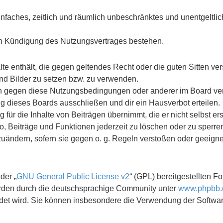
 einfaches, zeitlich und räumlich unbeschränktes und unentgelt
ch Kündigung des Nutzungsvertrages bestehen.
halte enthält, die gegen geltendes Recht oder die guten Sitten v
und Bilder zu setzen bzw. zu verwenden.
n gegen diese Nutzungsbedingungen oder anderer im Board verö
 dieses Boards ausschließen und dir ein Hausverbot erteilen.
ür die Inhalte von Beiträgen übernimmt, die er nicht selbst erste
, Beiträge und Funktionen jederzeit zu löschen oder zu sperre
zuändern, sofern sie gegen o. g. Regeln verstoßen oder geeigne
der „
GNU General Public License v2
“ (GPL) bereitgestellten 
erden durch die deutschsprachige Community unter
www.phpbb.
endet wird. Sie können insbesondere die Verwendung der Softwa