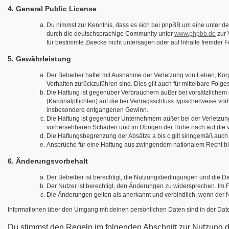
4. General Public License
Du nimmst zur Kenntnis, dass es sich bei phpBB um eine unter der
durch die deutschsprachige Community unter
www.phpbb.de
zur 
für bestimmte Zwecke nicht untersagen oder auf Inhalte fremder 
5. Gewährleistung
Der Betreiber haftet mit Ausnahme der Verletzung von Leben, Körpe
Verhalten zurückzuführen sind. Dies gilt auch für mittelbare F
Die Haftung ist gegenüber Verbrauchern außer bei vorsätzlichem 
(Kardinalpflichten) auf die bei Vertragsschluss typischerweise v
insbesondere entgangenen Gewinn.
Die Haftung ist gegenüber Unternehmern außer bei der Verletzung
vorhersehbaren Schäden und im Übrigen der Höhe nach auf die ve
Die Haftungsbegrenzung der Absätze a bis c gilt sinngemäß auch z
Ansprüche für eine Haftung aus zwingendem nationalem Recht bl
6. Änderungsvorbehalt
Der Betreiber ist berechtigt, die Nutzungsbedingungen und die D
Der Nutzer ist berechtigt, den Änderungen zu widersprechen. Im 
Die Änderungen gelten als anerkannt und verbindlich, wenn der 
Informationen über den Umgang mit deinen persönlichen Daten sind in der Dat
Du stimmst den Regeln im folgenden Abschnitt zur Nutzung 