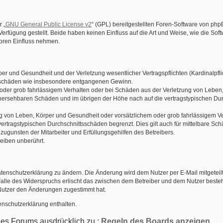
 „
GNU General Public License v2
“ (GPL) bereitgestellten Foren-Software von php
Verfügung gestellt. Beide haben keinen Einfluss auf die Art und Weise, wie die S
Foren Einfluss nehmen.
r und Gesundheit und der Verletzung wesentlicher Vertragspflichten (Kardinalpflic
olgeschäden wie insbesondere entgangenen Gewinn.
oder grob fahrlässigem Verhalten oder bei Schäden aus der Verletzung von Leben,
orhersehbaren Schäden und im übrigen der Höhe nach auf die vertragstypischen Dur
 von Leben, Körper und Gesundheit oder vorsätzlichem oder grob fahrlässigem Ver
rtragstypischen Durchschnittsschäden begrenzt. Dies gilt auch für mittelbare S
ugunsten der Mitarbeiter und Erfüllungsgehilfen des Betreibers.
eiben unberührt.
atenschutzerklärung zu ändern. Die Änderung wird dem Nutzer per E-Mail mitgeteilt
Falle des Widerspruchs erlischt das zwischen dem Betreiber und dem Nutzer bestehe
Nutzer den Änderungen zugestimmt hat.
enschutzerklärung enthalten.
des Forums ausdrücklich zu.:
Regeln des Boards anzeigen