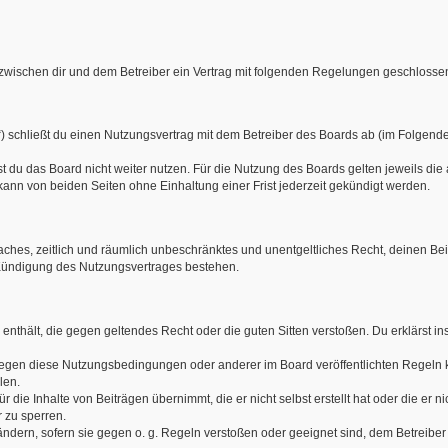
 zwischen dir und dem Betreiber ein Vertrag mit folgenden Regelungen geschlosse
) schließt du einen Nutzungsvertrag mit dem Betreiber des Boards ab (im Folgend
 du das Board nicht weiter nutzen. Für die Nutzung des Boards gelten jeweils die 
ann von beiden Seiten ohne Einhaltung einer Frist jederzeit gekündigt werden.
infaches, zeitlich und räumlich unbeschränktes und unentgeltliches Recht, deinen 
 Kündigung des Nutzungsvertrages bestehen.
lte enthält, die gegen geltendes Recht oder die guten Sitten verstoßen. Du erklärst
gegen diese Nutzungsbedingungen oder anderer im Board veröffentlichten Regeln 
len.
 die Inhalte von Beiträgen übernimmt, die er nicht selbst erstellt hat oder die er 
 zu sperren.
ändern, sofern sie gegen o. g. Regeln verstoßen oder geeignet sind, dem Betreibe