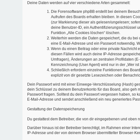
Deine Daten werden auf vier verschiedene Arten gesammelt:
Die Forensoftware phpBB erstellt bei deinem Besuch
Aufrufen des Boards erhalten bleiben. In diesen Cook
(zur Markierung dieser als gelesen/ungelesen; sofe
deine Benutzer-ID, ein Authentifizierungsschlüssel 
Funktion „Alle Cookies löschen“ löschen.
Weiterhin werden die Daten gespeichert, die du bei 
eine E-Mail-Adresse und ein Passwort notwendig. Wen
Wenn du einen Beitrag oder eine private Nachricht er
diesen Fällen wird auch deine IP-Adresse gespeiche
Umfragen), Änderungen an zentralen Profildaten (E
Kennzeichnung (User Agent) wird nur in der „Wer ist
Schließlich erfordern einzelne Funktionen des Boa
explizit von dir gesetzte Lesezeichen oder Benachri
Dein Passwort wird mit einer Einwege-Verschlüsselung (Hash) gespe
dein Schlüssel zu deinem Benutzerkonto für das Board, also geh m
Passwort fragen. Solltest du dein Passwort vergessen haben, so 
E-Mail-Adresse und sendet anschließend ein neu generiertes Pass
Gestattung der Datenspeicherung
Du gestattest dem Betreiber, die von dir eingegebenen und oben n
Darüber hinaus ist der Betreiber berechtigt, im Rahmen einer Int
IP-Adresse und der von deinem Browser übermittelter Browser-Ken