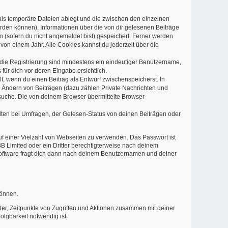
als temporäre Dateien ablegt und die zwischen den einzelnen
werden können), Informationen über die von dir gelesenen Beiträge
 (sofern du nicht angemeldet bist) gespeichert. Ferner werden
von einem Jahr. Alle Cookies kannst du jederzeit über die
r die Registrierung sind mindestens ein eindeutiger Benutzername,
für dich vor deren Eingabe ersichtlich.
lt, wenn du einen Beitrag als Entwurf zwischenspeicherst. In
d Ändern von Beiträgen (dazu zählen Private Nachrichten und
suche. Die von deinem Browser übermittelte Browser-
ten bei Umfragen, der Gelesen-Status von deinen Beiträgen oder
auf einer Vielzahl von Webseiten zu verwenden. Das Passwort ist
B Limited oder ein Dritter berechtigterweise nach deinem
Software fragt dich dann nach deinem Benutzernamen und deiner
können.
ter, Zeitpunkte von Zugriffen und Aktionen zusammen mit deiner
lgbarkeit notwendig ist.