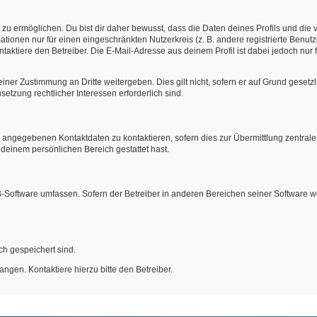
 ermöglichen. Du bist dir daher bewusst, dass die Daten deines Profils und die von 
ationen nur für einen eingeschränkten Nutzerkreis (z. B. andere registrierte Benut
aktiere den Betreiber. Die E-Mail-Adresse aus deinem Profil ist dabei jedoch nur
iner Zustimmung an Dritte weitergeben. Dies gilt nicht, sofern er auf Grund geset
setzung rechtlicher Interessen erforderlich sind.
r angegebenen Kontaktdaten zu kontaktieren, sofern dies zur Übermittlung zentraler
 deinem persönlichen Bereich gestattet hast.
BB-Software umfassen. Sofern der Betreiber in anderen Bereichen seiner Software 
ich gespeichert sind.
ngen. Kontaktiere hierzu bitte den Betreiber.