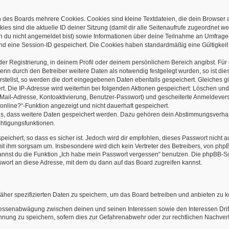
 des Boards mehrere Cookies. Cookies sind kleine Textdateien, die dein Browser 
ies sind die aktuelle ID deiner Sitzung (damit dir alle Seitenaufrufe zugeordnet 
rn du nicht angemeldet bist) sowie Informationen über deine Teilnahme an Umfragen
und eine Session-ID gespeichert. Die Cookies haben standardmäßig eine Gültigkeit 
der Registrierung, in deinem Profil oder deinem persönlichem Bereich angibst. Fü
n durch den Betreiber weitere Daten als notwendig festgelegt wurden, so ist dies 
stellst, so werden die dort eingegebenen Daten ebenfalls gespeichert. Gleiches gi
rt. Die IP-Adresse wird weiterhin bei folgenden Aktionen gespeichert: Löschen un
-Mail-Adresse, Kontoaktivierung, Benutzer-Passwort) und gescheiterte Anmeldever
 online?“-Funktion angezeigt und nicht dauerhaft gespeichert.
rds, dass weitere Daten gespeichert werden. Dazu gehören dein Abstimmungsverhal
chtigungsfunktionen.
ichert, so dass es sicher ist. Jedoch wird dir empfohlen, dieses Passwort nicht 
it ihm sorgsam um. Insbesondere wird dich kein Vertreter des Betreibers, von phpB
kannst du die Funktion „Ich habe mein Passwort vergessen“ benutzen. Die phpBB-
wort an diese Adresse, mit dem du dann auf das Board zugreifen kannst.
äher spezifizierten Daten zu speichern, um das Board betreiben und anbieten zu 
eressenabwägung zwischen deinen und seinen Interessen sowie den Interessen Drit
nung zu speichern, sofern dies zur Gefahrenabwehr oder zur rechtlichen Nachverfo