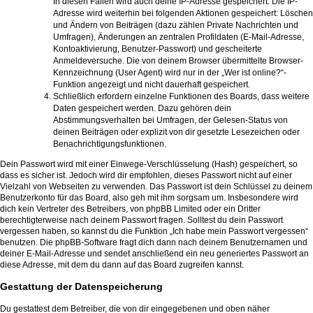
In diesen Fällen wird auch deine IP-Adresse gespeichert. Die IP-
Adresse wird weiterhin bei folgenden Aktionen gespeichert: Löschen
und Ändern von Beiträgen (dazu zählen Private Nachrichten und
Umfragen), Änderungen an zentralen Profildaten (E-Mail-Adresse,
Kontoaktivierung, Benutzer-Passwort) und gescheiterte
Anmeldeversuche. Die von deinem Browser übermittelte Browser-
Kennzeichnung (User Agent) wird nur in der „Wer ist online?“-
Funktion angezeigt und nicht dauerhaft gespeichert.
Schließlich erfordern einzelne Funktionen des Boards, dass weitere
Daten gespeichert werden. Dazu gehören dein
Abstimmungsverhalten bei Umfragen, der Gelesen-Status von
deinen Beiträgen oder explizit von dir gesetzte Lesezeichen oder
Benachrichtigungsfunktionen.
Dein Passwort wird mit einer Einwege-Verschlüsselung (Hash) gespeichert, so
dass es sicher ist. Jedoch wird dir empfohlen, dieses Passwort nicht auf einer
Vielzahl von Webseiten zu verwenden. Das Passwort ist dein Schlüssel zu deinem
Benutzerkonto für das Board, also geh mit ihm sorgsam um. Insbesondere wird
dich kein Vertreter des Betreibers, von phpBB Limited oder ein Dritter
berechtigterweise nach deinem Passwort fragen. Solltest du dein Passwort
vergessen haben, so kannst du die Funktion „Ich habe mein Passwort vergessen“
benutzen. Die phpBB-Software fragt dich dann nach deinem Benutzernamen und
deiner E-Mail-Adresse und sendet anschließend ein neu generiertes Passwort an
diese Adresse, mit dem du dann auf das Board zugreifen kannst.
Gestattung der Datenspeicherung
Du gestattest dem Betreiber, die von dir eingegebenen und oben näher