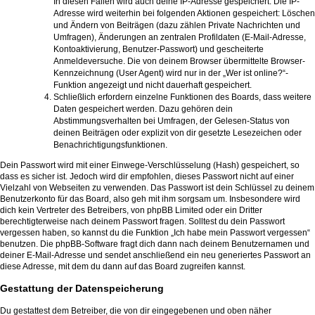
In diesen Fällen wird auch deine IP-Adresse gespeichert. Die IP-
Adresse wird weiterhin bei folgenden Aktionen gespeichert: Löschen
und Ändern von Beiträgen (dazu zählen Private Nachrichten und
Umfragen), Änderungen an zentralen Profildaten (E-Mail-Adresse,
Kontoaktivierung, Benutzer-Passwort) und gescheiterte
Anmeldeversuche. Die von deinem Browser übermittelte Browser-
Kennzeichnung (User Agent) wird nur in der „Wer ist online?“-
Funktion angezeigt und nicht dauerhaft gespeichert.
Schließlich erfordern einzelne Funktionen des Boards, dass weitere
Daten gespeichert werden. Dazu gehören dein
Abstimmungsverhalten bei Umfragen, der Gelesen-Status von
deinen Beiträgen oder explizit von dir gesetzte Lesezeichen oder
Benachrichtigungsfunktionen.
Dein Passwort wird mit einer Einwege-Verschlüsselung (Hash) gespeichert, so
dass es sicher ist. Jedoch wird dir empfohlen, dieses Passwort nicht auf einer
Vielzahl von Webseiten zu verwenden. Das Passwort ist dein Schlüssel zu deinem
Benutzerkonto für das Board, also geh mit ihm sorgsam um. Insbesondere wird
dich kein Vertreter des Betreibers, von phpBB Limited oder ein Dritter
berechtigterweise nach deinem Passwort fragen. Solltest du dein Passwort
vergessen haben, so kannst du die Funktion „Ich habe mein Passwort vergessen“
benutzen. Die phpBB-Software fragt dich dann nach deinem Benutzernamen und
deiner E-Mail-Adresse und sendet anschließend ein neu generiertes Passwort an
diese Adresse, mit dem du dann auf das Board zugreifen kannst.
Gestattung der Datenspeicherung
Du gestattest dem Betreiber, die von dir eingegebenen und oben näher