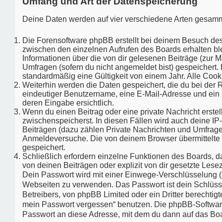
Umfang und Art der Datenspeicherung
Deine Daten werden auf vier verschiedene Arten gesamm
Die Forensoftware phpBB erstellt bei deinem Besuch des
zwischen den einzelnen Aufrufen des Boards erhalten blei
Informationen über die von dir gelesenen Beiträge (zur 
Umfragen (sofern du nicht angemeldet bist) gespeichert.
standardmäßig eine Gültigkeit von einem Jahr. Alle Cooki
Weiterhin werden die Daten gespeichert, die du bei der R
eindeutiger Benutzername, eine E-Mail-Adresse und ein P
deren Eingabe ersichtlich.
Wenn du einen Beitrag oder eine private Nachricht erstel
zwischenspeicherst. In diesen Fällen wird auch deine IP
Beiträgen (dazu zählen Private Nachrichten und Umfrage
Anmeldeversuche. Die von deinem Browser übermittelte B
gespeichert.
Schließlich erfordern einzelne Funktionen des Boards,
von deinen Beiträgen oder explizit von dir gesetzte Les
Dein Passwort wird mit einer Einwege-Verschlüsselung (Ha
Webseiten zu verwenden. Das Passwort ist dein Schlüsse
Betreibers, von phpBB Limited oder ein Dritter berechti
mein Passwort vergessen“ benutzen. Die phpBB-Software
Passwort an diese Adresse, mit dem du dann auf das Boa