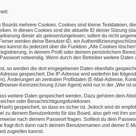
elt:
 Boards mehrere Cookies. Cookies sind kleine Textdateien, die
ben. In diesen Cookies sind die aktuelle ID deiner Sitzung (da
Markierung dieser als gelesen/ungelesen; sofern du nicht angem
 Ferner werden deine Benutzer-ID, ein Authentifizierungsschlü
es kannst du jederzeit über die Funktion „Alle Cookies löschen
egistrierung, in deinem Profil oder deinem persönlichem Bereic
asswort notwendig. Wenn durch den Betreiber weitere Daten als
lst, so werden die dort eingegebenen Daten ebenfalls gespeicher
-Adresse gespeichert. Die IP-Adresse wird weiterhin bei folge
n), Änderungen an zentralen Profildaten (E-Mail-Adresse, Kont
rowser-Kennzeichnung (User Agent) wird nur in der „Wer ist on
 dass weitere Daten gespeichert werden. Dazu gehören dein Ab
ezeichen oder Benachrichtigungsfunktionen.
sh) gespeichert, so dass es sicher ist. Jedoch wird dir empfoh
l zu deinem Benutzerkonto für das Board, also geh mit ihm sor
gterweise nach deinem Passwort fragen. Solltest du dein Passwo
 fragt dich dann nach deinem Benutzernamen und deiner E-Mai
rd zugreifen kannst.