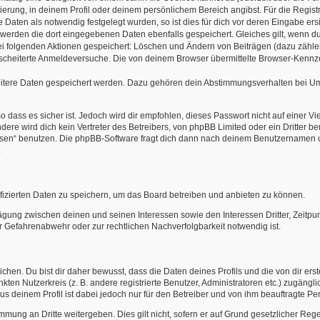
rierung, in deinem Profil oder deinem persönlichem Bereich angibst. Für die Regi
aten als notwendig festgelegt wurden, so ist dies für dich vor deren Eingabe ersi
o werden die dort eingegebenen Daten ebenfalls gespeichert. Gleiches gilt, wenn du
bei folgenden Aktionen gespeichert: Löschen und Ändern von Beiträgen (dazu zähl
scheiterte Anmeldeversuche. Die von deinem Browser übermittelte Browser-Kennzei
eitere Daten gespeichert werden. Dazu gehören dein Abstimmungsverhalten bei Umf
 dass es sicher ist. Jedoch wird dir empfohlen, dieses Passwort nicht auf einer V
re wird dich kein Vertreter des Betreibers, von phpBB Limited oder ein Dritter b
ssen“ benutzen. Die phpBB-Software fragt dich dann nach deinem Benutzernamen 
.
fizierten Daten zu speichern, um das Board betreiben und anbieten zu können.
ägung zwischen deinen und seinen Interessen sowie den Interessen Dritter, Zeitp
 Gefahrenabwehr oder zur rechtlichen Nachverfolgbarkeit notwendig ist.
en. Du bist dir daher bewusst, dass die Daten deines Profils und die von dir erstel
nkten Nutzerkreis (z. B. andere registrierte Benutzer, Administratoren etc.) zugä
us deinem Profil ist dabei jedoch nur für den Betreiber und von ihm beauftragte Pe
mmung an Dritte weitergeben. Dies gilt nicht, sofern er auf Grund gesetzlicher Re