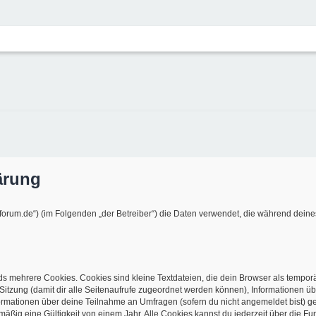
ärung
e-forum.de“) (im Folgenden „der Betreiber“) die Daten verwendet, die während de
s mehrere Cookies. Cookies sind kleine Textdateien, die dein Browser als tempor
r Sitzung (damit dir alle Seitenaufrufe zugeordnet werden können), Informationen üb
ormationen über deine Teilnahme an Umfragen (sofern du nicht angemeldet bist) ge
ßig eine Gültigkeit von einem Jahr. Alle Cookies kannst du jederzeit über die Fun