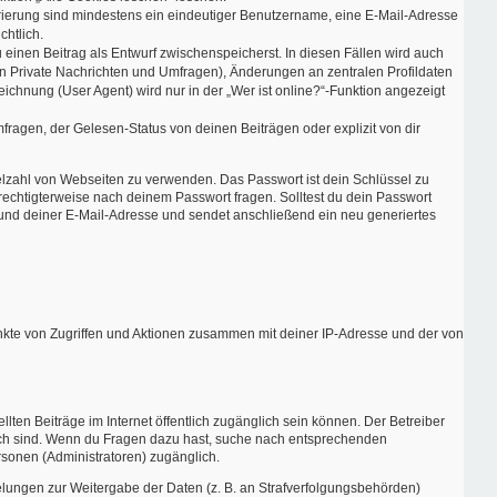
strierung sind mindestens ein eindeutiger Benutzername, eine E-Mail-Adresse
chtlich.
 einen Beitrag als Entwurf zwischenspeicherst. In diesen Fällen wird auch
en Private Nachrichten und Umfragen), Änderungen an zentralen Profildaten
chnung (User Agent) wird nur in der „Wer ist online?“-Funktion angezeigt
ragen, der Gelesen-Status von deinen Beiträgen oder explizit von dir
ielzahl von Webseiten zu verwenden. Das Passwort ist dein Schlüssel zu
erechtigterweise nach deinem Passwort fragen. Solltest du dein Passwort
und deiner E-Mail-Adresse und sendet anschließend ein neu generiertes
unkte von Zugriffen und Aktionen zusammen mit deiner IP-Adresse und der von
lten Beiträge im Internet öffentlich zugänglich sein können. Der Betreiber
nglich sind. Wenn du Fragen dazu hast, suche nach entsprechenden
rsonen (Administratoren) zugänglich.
gelungen zur Weitergabe der Daten (z. B. an Strafverfolgungsbehörden)