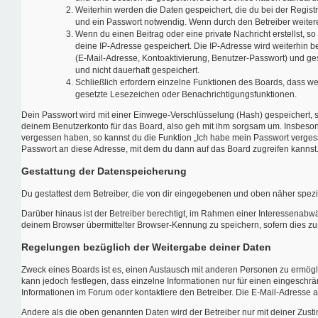
Weiterhin werden die Daten gespeichert, die du bei der Regist
und ein Passwort notwendig. Wenn durch den Betreiber weitere D
Wenn du einen Beitrag oder eine private Nachricht erstellst, s
deine IP-Adresse gespeichert. Die IP-Adresse wird weiterhin 
(E-Mail-Adresse, Kontoaktivierung, Benutzer-Passwort) und ge
und nicht dauerhaft gespeichert.
Schließlich erfordern einzelne Funktionen des Boards, dass w
gesetzte Lesezeichen oder Benachrichtigungsfunktionen.
Dein Passwort wird mit einer Einwege-Verschlüsselung (Hash) gespeichert, so
deinem Benutzerkonto für das Board, also geh mit ihm sorgsam um. Insbesonde
vergessen haben, so kannst du die Funktion „Ich habe mein Passwort verge
Passwort an diese Adresse, mit dem du dann auf das Board zugreifen kannst
Gestattung der Datenspeicherung
Du gestattest dem Betreiber, die von dir eingegebenen und oben näher spezi
Darüber hinaus ist der Betreiber berechtigt, im Rahmen einer Interessenabw
deinem Browser übermittelter Browser-Kennung zu speichern, sofern dies zur
Regelungen bezüglich der Weitergabe deiner Daten
Zweck eines Boards ist es, einen Austausch mit anderen Personen zu ermöglich
kann jedoch festlegen, dass einzelne Informationen nur für einen eingeschrä
Informationen im Forum oder kontaktiere den Betreiber. Die E-Mail-Adresse a
Andere als die oben genannten Daten wird der Betreiber nur mit deiner Zusti