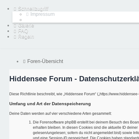
Schnellzugriff
Impressum
Galerie
FAQ
Regeln
Foren-Übersicht
Hiddensee Forum - Datenschutzerkl
Diese Richtlinie beschreibt, wie „Hiddensee Forum“ („https://www.hiddense
Umfang und Art der Datenspeicherung
Deine Daten werden auf vier verschiedene Arten gesammelt:
Die Forensoftware phpBB erstellt bei deinem Besuch des Board
erhalten bleiben. In diesen Cookies sind die aktuelle ID deine
gelesen/ungelesen; sofern du nicht angemeldet bist) sowie Inf
und eine Session-ID gespeichert. Die Cookies haben standardmä