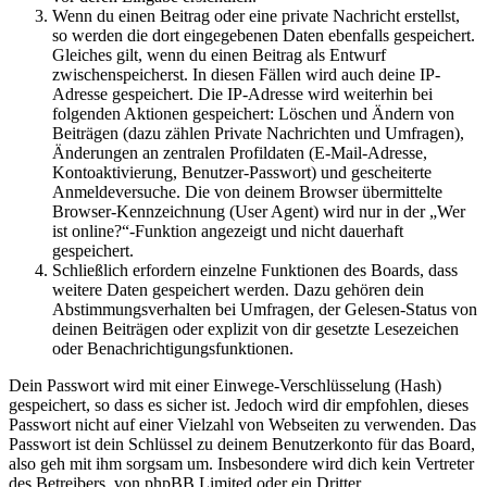
Wenn du einen Beitrag oder eine private Nachricht erstellst,
so werden die dort eingegebenen Daten ebenfalls gespeichert.
Gleiches gilt, wenn du einen Beitrag als Entwurf
zwischenspeicherst. In diesen Fällen wird auch deine IP-
Adresse gespeichert. Die IP-Adresse wird weiterhin bei
folgenden Aktionen gespeichert: Löschen und Ändern von
Beiträgen (dazu zählen Private Nachrichten und Umfragen),
Änderungen an zentralen Profildaten (E-Mail-Adresse,
Kontoaktivierung, Benutzer-Passwort) und gescheiterte
Anmeldeversuche. Die von deinem Browser übermittelte
Browser-Kennzeichnung (User Agent) wird nur in der „Wer
ist online?“-Funktion angezeigt und nicht dauerhaft
gespeichert.
Schließlich erfordern einzelne Funktionen des Boards, dass
weitere Daten gespeichert werden. Dazu gehören dein
Abstimmungsverhalten bei Umfragen, der Gelesen-Status von
deinen Beiträgen oder explizit von dir gesetzte Lesezeichen
oder Benachrichtigungsfunktionen.
Dein Passwort wird mit einer Einwege-Verschlüsselung (Hash)
gespeichert, so dass es sicher ist. Jedoch wird dir empfohlen, dieses
Passwort nicht auf einer Vielzahl von Webseiten zu verwenden. Das
Passwort ist dein Schlüssel zu deinem Benutzerkonto für das Board,
also geh mit ihm sorgsam um. Insbesondere wird dich kein Vertreter
des Betreibers, von phpBB Limited oder ein Dritter