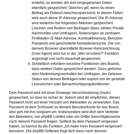
erstellst, so werden die dort eingegebenen Daten
ebenfalls gespeichert. Gleiches gilt, wenn du einen
Beitrag als Entwurf zwischenspeicherst. In diesen Fällen
wird auch deine IP-Adresse gespeichert. Die IP-Adresse
wird weiterhin bei folgenden Aktionen gespeichert:
Löschen und Ändern von Beiträgen (dazu zählen Private
Nachrichten und Umfragen), Änderungen an zentralen
Profildaten (E-Mail-Adresse, Kontoaktivierung, Benutzer-
Passwort) und gescheiterte Anmeldeversuche. Die von
deinem Browser übermittelte Browser-Kennzeichnung
(User Agent) wird nur in der „Wer ist online?“-Funktion
angezeigt und nicht dauerhaft gespeichert.
Schließlich erfordern einzelne Funktionen des Boards,
dass weitere Daten gespeichert werden. Dazu gehören
dein Abstimmungsverhalten bei Umfragen, der Gelesen-
Status von deinen Beiträgen oder explizit von dir gesetzte
Lesezeichen oder Benachrichtigungsfunktionen.
Dein Passwort wird mit einer Einwege-Verschlüsselung (Hash)
gespeichert, so dass es sicher ist. Jedoch wird dir empfohlen, dieses
Passwort nicht auf einer Vielzahl von Webseiten zu verwenden. Das
Passwort ist dein Schlüssel zu deinem Benutzerkonto für das Board,
also geh mit ihm sorgsam um. Insbesondere wird dich kein Vertreter
des Betreibers, von phpBB Limited oder ein Dritter berechtigterweise
nach deinem Passwort fragen. Solltest du dein Passwort vergessen
haben, so kannst du die Funktion „Ich habe mein Passwort vergessen“
benutzen. Die phpBB-Software fragt dich dann nach deinem