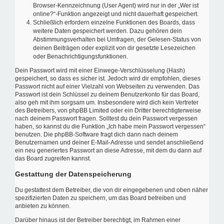
Browser-Kennzeichnung (User Agent) wird nur in der „Wer ist
online?“-Funktion angezeigt und nicht dauerhaft gespeichert.
Schließlich erfordern einzelne Funktionen des Boards, dass
weitere Daten gespeichert werden. Dazu gehören dein
Abstimmungsverhalten bei Umfragen, der Gelesen-Status von
deinen Beiträgen oder explizit von dir gesetzte Lesezeichen
oder Benachrichtigungsfunktionen.
Dein Passwort wird mit einer Einwege-Verschlüsselung (Hash)
gespeichert, so dass es sicher ist. Jedoch wird dir empfohlen, dieses
Passwort nicht auf einer Vielzahl von Webseiten zu verwenden. Das
Passwort ist dein Schlüssel zu deinem Benutzerkonto für das Board,
also geh mit ihm sorgsam um. Insbesondere wird dich kein Vertreter
des Betreibers, von phpBB Limited oder ein Dritter berechtigterweise
nach deinem Passwort fragen. Solltest du dein Passwort vergessen
haben, so kannst du die Funktion „Ich habe mein Passwort vergessen“
benutzen. Die phpBB-Software fragt dich dann nach deinem
Benutzernamen und deiner E-Mail-Adresse und sendet anschließend
ein neu generiertes Passwort an diese Adresse, mit dem du dann auf
das Board zugreifen kannst.
Gestattung der Datenspeicherung
Du gestattest dem Betreiber, die von dir eingegebenen und oben näher
spezifizierten Daten zu speichern, um das Board betreiben und
anbieten zu können.
Darüber hinaus ist der Betreiber berechtigt, im Rahmen einer