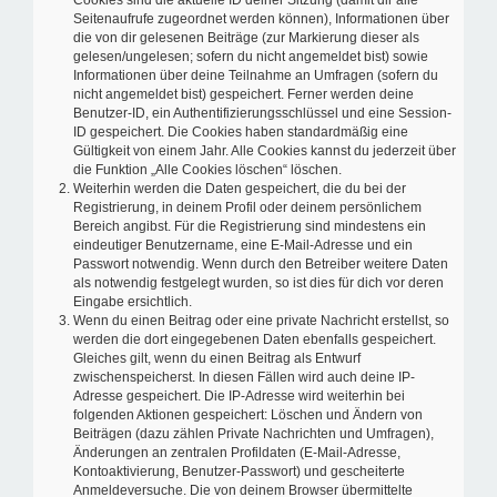
Cookies sind die aktuelle ID deiner Sitzung (damit dir alle
Seitenaufrufe zugeordnet werden können), Informationen über
die von dir gelesenen Beiträge (zur Markierung dieser als
gelesen/ungelesen; sofern du nicht angemeldet bist) sowie
Informationen über deine Teilnahme an Umfragen (sofern du
nicht angemeldet bist) gespeichert. Ferner werden deine
Benutzer-ID, ein Authentifizierungsschlüssel und eine Session-
ID gespeichert. Die Cookies haben standardmäßig eine
Gültigkeit von einem Jahr. Alle Cookies kannst du jederzeit über
die Funktion „Alle Cookies löschen“ löschen.
Weiterhin werden die Daten gespeichert, die du bei der
Registrierung, in deinem Profil oder deinem persönlichem
Bereich angibst. Für die Registrierung sind mindestens ein
eindeutiger Benutzername, eine E-Mail-Adresse und ein
Passwort notwendig. Wenn durch den Betreiber weitere Daten
als notwendig festgelegt wurden, so ist dies für dich vor deren
Eingabe ersichtlich.
Wenn du einen Beitrag oder eine private Nachricht erstellst, so
werden die dort eingegebenen Daten ebenfalls gespeichert.
Gleiches gilt, wenn du einen Beitrag als Entwurf
zwischenspeicherst. In diesen Fällen wird auch deine IP-
Adresse gespeichert. Die IP-Adresse wird weiterhin bei
folgenden Aktionen gespeichert: Löschen und Ändern von
Beiträgen (dazu zählen Private Nachrichten und Umfragen),
Änderungen an zentralen Profildaten (E-Mail-Adresse,
Kontoaktivierung, Benutzer-Passwort) und gescheiterte
Anmeldeversuche. Die von deinem Browser übermittelte