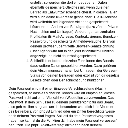
erstellst, so werden die dort eingegebenen Daten
ebenfalls gespeichert. Gleiches gilt, wenn du einen
Beitrag als Entwurf zwischenspeicherst. In diesen Fällen
wird auch deine IP-Adresse gespeichert. Die IP-Adresse
wird weiterhin bei folgenden Aktionen gespeichert:
Löschen und Ändern von Beiträgen (dazu zählen Private
Nachrichten und Umfragen), Änderungen an zentralen
Profildaten (E-Mail-Adresse, Kontoaktivierung, Benutzer-
Passwort) und gescheiterte Anmeldeversuche. Die von
deinem Browser übermittelte Browser-Kennzeichnung
(User Agent) wird nur in der „Wer ist online?“-Funktion
angezeigt und nicht dauerhaft gespeichert.
Schließlich erfordern einzelne Funktionen des Boards,
dass weitere Daten gespeichert werden. Dazu gehören
dein Abstimmungsverhalten bei Umfragen, der Gelesen-
Status von deinen Beiträgen oder explizit von dir gesetzte
Lesezeichen oder Benachrichtigungsfunktionen.
Dein Passwort wird mit einer Einwege-Verschlüsselung (Hash)
gespeichert, so dass es sicher ist. Jedoch wird dir empfohlen, dieses
Passwort nicht auf einer Vielzahl von Webseiten zu verwenden. Das
Passwort ist dein Schlüssel zu deinem Benutzerkonto für das Board,
also geh mit ihm sorgsam um. Insbesondere wird dich kein Vertreter
des Betreibers, von phpBB Limited oder ein Dritter berechtigterweise
nach deinem Passwort fragen. Solltest du dein Passwort vergessen
haben, so kannst du die Funktion „Ich habe mein Passwort vergessen“
benutzen. Die phpBB-Software fragt dich dann nach deinem