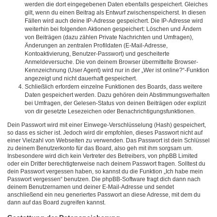
werden die dort eingegebenen Daten ebenfalls gespeichert. Gleiches
gilt, wenn du einen Beitrag als Entwurf zwischenspeicherst. In diesen
Fällen wird auch deine IP-Adresse gespeichert. Die IP-Adresse wird
weiterhin bei folgenden Aktionen gespeichert: Löschen und Ändern
von Beiträgen (dazu zählen Private Nachrichten und Umfragen),
Änderungen an zentralen Profildaten (E-Mail-Adresse,
Kontoaktivierung, Benutzer-Passwort) und gescheiterte
Anmeldeversuche. Die von deinem Browser übermittelte Browser-
Kennzeichnung (User Agent) wird nur in der „Wer ist online?“-Funktion
angezeigt und nicht dauerhaft gespeichert.
Schließlich erfordern einzelne Funktionen des Boards, dass weitere
Daten gespeichert werden. Dazu gehören dein Abstimmungsverhalten
bei Umfragen, der Gelesen-Status von deinen Beiträgen oder explizit
von dir gesetzte Lesezeichen oder Benachrichtigungsfunktionen.
Dein Passwort wird mit einer Einwege-Verschlüsselung (Hash) gespeichert,
so dass es sicher ist. Jedoch wird dir empfohlen, dieses Passwort nicht auf
einer Vielzahl von Webseiten zu verwenden. Das Passwort ist dein Schlüssel
zu deinem Benutzerkonto für das Board, also geh mit ihm sorgsam um.
Insbesondere wird dich kein Vertreter des Betreibers, von phpBB Limited
oder ein Dritter berechtigterweise nach deinem Passwort fragen. Solltest du
dein Passwort vergessen haben, so kannst du die Funktion „Ich habe mein
Passwort vergessen“ benutzen. Die phpBB-Software fragt dich dann nach
deinem Benutzernamen und deiner E-Mail-Adresse und sendet
anschließend ein neu generiertes Passwort an diese Adresse, mit dem du
dann auf das Board zugreifen kannst.