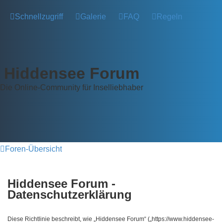
Schnellzugriff
Galerie
FAQ
Regeln
Hiddensee Forum
Die Online-Community für Inselliebhaber
Foren-Übersicht
Hiddensee Forum -
Datenschutzerklärung
Diese Richtlinie beschreibt, wie „Hiddensee Forum“ („https://www.hiddensee-