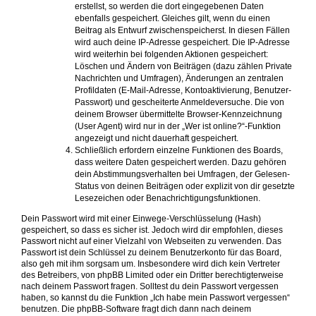
erstellst, so werden die dort eingegebenen Daten
ebenfalls gespeichert. Gleiches gilt, wenn du einen
Beitrag als Entwurf zwischenspeicherst. In diesen Fällen
wird auch deine IP-Adresse gespeichert. Die IP-Adresse
wird weiterhin bei folgenden Aktionen gespeichert:
Löschen und Ändern von Beiträgen (dazu zählen Private
Nachrichten und Umfragen), Änderungen an zentralen
Profildaten (E-Mail-Adresse, Kontoaktivierung, Benutzer-
Passwort) und gescheiterte Anmeldeversuche. Die von
deinem Browser übermittelte Browser-Kennzeichnung
(User Agent) wird nur in der „Wer ist online?“-Funktion
angezeigt und nicht dauerhaft gespeichert.
Schließlich erfordern einzelne Funktionen des Boards,
dass weitere Daten gespeichert werden. Dazu gehören
dein Abstimmungsverhalten bei Umfragen, der Gelesen-
Status von deinen Beiträgen oder explizit von dir gesetzte
Lesezeichen oder Benachrichtigungsfunktionen.
Dein Passwort wird mit einer Einwege-Verschlüsselung (Hash)
gespeichert, so dass es sicher ist. Jedoch wird dir empfohlen, dieses
Passwort nicht auf einer Vielzahl von Webseiten zu verwenden. Das
Passwort ist dein Schlüssel zu deinem Benutzerkonto für das Board,
also geh mit ihm sorgsam um. Insbesondere wird dich kein Vertreter
des Betreibers, von phpBB Limited oder ein Dritter berechtigterweise
nach deinem Passwort fragen. Solltest du dein Passwort vergessen
haben, so kannst du die Funktion „Ich habe mein Passwort vergessen“
benutzen. Die phpBB-Software fragt dich dann nach deinem