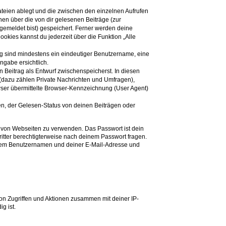
teien ablegt und die zwischen den einzelnen Aufrufen
nen über die von dir gelesenen Beiträge (zur
gemeldet bist) gespeichert. Ferner werden deine
okies kannst du jederzeit über die Funktion „Alle
ung sind mindestens ein eindeutiger Benutzername, eine
ngabe ersichtlich.
n Beitrag als Entwurf zwischenspeicherst. In diesen
 (dazu zählen Private Nachrichten und Umfragen),
wser übermittelte Browser-Kennzeichnung (User Agent)
n, der Gelesen-Status von deinen Beiträgen oder
hl von Webseiten zu verwenden. Das Passwort ist dein
ritter berechtigterweise nach deinem Passwort fragen.
einem Benutzernamen und deiner E-Mail-Adresse und
von Zugriffen und Aktionen zusammen mit deiner IP-
g ist.