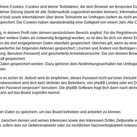
rere Cookies. Cookies sind kleine Textdateien, die dein Browser als temporäre Da
deiner Sitzung (damit dir alle Seitenaufrufe zugeordnet werden können), Informatio
t bist) sowie Informationen über deine Teilnahme an Umfragen (sofern du nicht an
speichert. Die Cookies haben standardmäßig eine Gültigkeit von einem Jahr. Alle Co
g, in deinem Profil oder deinem persönlichem Bereich angibst. Für die Registrier
 weitere Daten als notwendig festgelegt wurden, so ist dies für dich vor deren Ei
den die dort eingegebenen Daten ebenfalls gespeichert. Gleiches gilt, wenn du eine
 weiterhin bei folgenden Aktionen gespeichert: Löschen und Ändern von Beiträgen
erung, Benutzer-Passwort) und gescheiterte Anmeldeversuche. Die von deinem Bro
aft gespeichert.
re Daten gespeichert werden. Dazu gehören dein Abstimmungsverhalten bei Umfrage
nen.
 es sicher ist. Jedoch wird dir empfohlen, dieses Passwort nicht auf einer Vielza
sbesondere wird dich kein Vertreter des Betreibers, von phpBB Limited oder ein D
e mein Passwort vergessen“ benutzen. Die phpBB-Software fragt dich dann nach d
ann auf das Board zugreifen kannst.
rten Daten zu speichern, um das Board betreiben und anbieten zu können.
 zwischen deinen und seinen Interessen sowie den Interessen Dritter, Zeitpunkte 
sofern dies zur Gefahrenabwehr oder zur rechtlichen Nachverfolgbarkeit notwendi