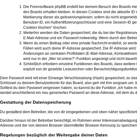
Die Forensoftware phpBB erstellt bei deinem Besuch des Boards meh
des Boards erhalten bleiben. In diesen Cookies sind die aktuelle ID 
Markierung dieser als gelesen/ungelesen; sofern du nicht angemelde
Benutzer-ID, ein Authentifizierungsschlüssel und eine Session-ID ge
Cookies löschen“ löschen.
Weiterhin werden die Daten gespeichert, die du bei der Registrierun
E-Mail-Adresse und ein Passwort notwendig. Wenn durch den Betreiber
Wenn du einen Beitrag oder eine private Nachricht erstellst, so wer
Fällen wird auch deine IP-Adresse gespeichert. Die IP-Adresse wird
Änderungen an zentralen Profildaten (E-Mail-Adresse, Kontoaktivi
wird nur in der „Wer ist online?“-Funktion angezeigt und nicht dauerh
Schließlich erfordern einzelne Funktionen des Boards, dass weite
explizit von dir gesetzte Lesezeichen oder Benachrichtigungsfunktio
Dein Passwort wird mit einer Einwege-Verschlüsselung (Hash) gespeichert, so dass
Schlüssel zu deinem Benutzerkonto für das Board, also geh mit ihm sorgsam um. In
Solltest du dein Passwort vergessen haben, so kannst du die Funktion „Ich hab
sendet anschließend ein neu generiertes Passwort an diese Adresse, mit dem du d
Gestattung der Datenspeicherung
Du gestattest dem Betreiber, die von dir eingegebenen und oben näher spezifizie
Darüber hinaus ist der Betreiber berechtigt, im Rahmen einer Interessenabwägung
Adresse und der von deinem Browser übermittelter Browser-Kennung zu speichern, 
Regelungen bezüglich der Weitergabe deiner Daten