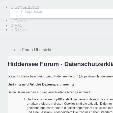
Schnellzugriff
Impressum
Galerie
FAQ
Regeln
Foren-Übersicht
Hiddensee Forum - Datenschutzerkl
Diese Richtlinie beschreibt, wie „Hiddensee Forum“ („https://www.hiddense
Umfang und Art der Datenspeicherung
Deine Daten werden auf vier verschiedene Arten gesammelt:
Die Forensoftware phpBB erstellt bei deinem Besuch des Board
erhalten bleiben. In diesen Cookies sind die aktuelle ID deine
gelesen/ungelesen; sofern du nicht angemeldet bist) sowie Inf
und eine Session-ID gespeichert. Die Cookies haben standardmä