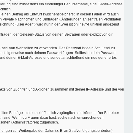
strierung sind mindestens ein eindeutiger Benutzername, eine E-Mail-Adresse
chtlich.
 einen Beitrag als Entwurf zwischenspeicherst. In diesen Fällen wird auch
en Private Nachrichten und Umfragen), Änderungen an zentralen Profildaten
chnung (User Agent) wird nur in der „Wer ist online?“-Funktion angezeigt
ragen, der Gelesen-Status von deinen Beiträgen oder explizit von dir
ielzahl von Webseiten zu verwenden. Das Passwort ist dein Schlüssel zu
erechtigterweise nach deinem Passwort fragen. Solltest du dein Passwort
und deiner E-Mail-Adresse und sendet anschließend ein neu generiertes
unkte von Zugriffen und Aktionen zusammen mit deiner IP-Adresse und der von
lten Beiträge im Internet öffentlich zugänglich sein können. Der Betreiber
nglich sind. Wenn du Fragen dazu hast, suche nach entsprechenden
rsonen (Administratoren) zugänglich.
gelungen zur Weitergabe der Daten (z. B. an Strafverfolgungsbehörden)