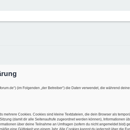
ärung
e-forum.de“) (im Folgenden „der Betreiber“) die Daten verwendet, die während de
s mehrere Cookies. Cookies sind kleine Textdateien, die dein Browser als tempor
r Sitzung (damit dir alle Seitenaufrufe zugeordnet werden können), Informationen üb
ormationen über deine Teilnahme an Umfragen (sofern du nicht angemeldet bist) ge
ßig eine Gültigkeit von einem Jahr. Alle Cookies kannst du jederzeit über die Fun