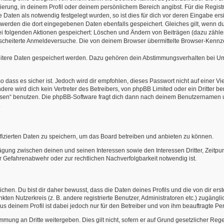
rierung, in deinem Profil oder deinem persönlichem Bereich angibst. Für die Regi
aten als notwendig festgelegt wurden, so ist dies für dich vor deren Eingabe ersi
o werden die dort eingegebenen Daten ebenfalls gespeichert. Gleiches gilt, wenn du
bei folgenden Aktionen gespeichert: Löschen und Ändern von Beiträgen (dazu zähl
scheiterte Anmeldeversuche. Die von deinem Browser übermittelte Browser-Kennzei
eitere Daten gespeichert werden. Dazu gehören dein Abstimmungsverhalten bei Umf
 dass es sicher ist. Jedoch wird dir empfohlen, dieses Passwort nicht auf einer V
re wird dich kein Vertreter des Betreibers, von phpBB Limited oder ein Dritter b
ssen“ benutzen. Die phpBB-Software fragt dich dann nach deinem Benutzernamen 
.
fizierten Daten zu speichern, um das Board betreiben und anbieten zu können.
ägung zwischen deinen und seinen Interessen sowie den Interessen Dritter, Zeitp
 Gefahrenabwehr oder zur rechtlichen Nachverfolgbarkeit notwendig ist.
en. Du bist dir daher bewusst, dass die Daten deines Profils und die von dir erstel
nkten Nutzerkreis (z. B. andere registrierte Benutzer, Administratoren etc.) zugä
us deinem Profil ist dabei jedoch nur für den Betreiber und von ihm beauftragte Pe
mmung an Dritte weitergeben. Dies gilt nicht, sofern er auf Grund gesetzlicher Re