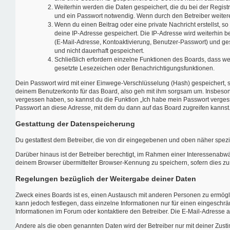
Weiterhin werden die Daten gespeichert, die du bei der Regist
und ein Passwort notwendig. Wenn durch den Betreiber weitere D
Wenn du einen Beitrag oder eine private Nachricht erstellst, s
deine IP-Adresse gespeichert. Die IP-Adresse wird weiterhin 
(E-Mail-Adresse, Kontoaktivierung, Benutzer-Passwort) und ge
und nicht dauerhaft gespeichert.
Schließlich erfordern einzelne Funktionen des Boards, dass w
gesetzte Lesezeichen oder Benachrichtigungsfunktionen.
Dein Passwort wird mit einer Einwege-Verschlüsselung (Hash) gespeichert, so
deinem Benutzerkonto für das Board, also geh mit ihm sorgsam um. Insbesonde
vergessen haben, so kannst du die Funktion „Ich habe mein Passwort verge
Passwort an diese Adresse, mit dem du dann auf das Board zugreifen kannst
Gestattung der Datenspeicherung
Du gestattest dem Betreiber, die von dir eingegebenen und oben näher spezi
Darüber hinaus ist der Betreiber berechtigt, im Rahmen einer Interessenabw
deinem Browser übermittelter Browser-Kennung zu speichern, sofern dies zur
Regelungen bezüglich der Weitergabe deiner Daten
Zweck eines Boards ist es, einen Austausch mit anderen Personen zu ermöglich
kann jedoch festlegen, dass einzelne Informationen nur für einen eingeschrä
Informationen im Forum oder kontaktiere den Betreiber. Die E-Mail-Adresse a
Andere als die oben genannten Daten wird der Betreiber nur mit deiner Zusti