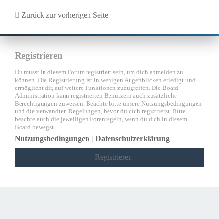
Zurück zur vorherigen Seite
Registrieren
Du musst in diesem Forum registriert sein, um dich anmelden zu
können. Die Registrierung ist in wenigen Augenblicken erledigt und
ermöglicht dir, auf weitere Funktionen zuzugreifen. Die Board-
Administration kann registrierten Benutzern auch zusätzliche
Berechtigungen zuweisen. Beachte bitte unsere Nutzungsbedingungen
und die verwandten Regelungen, bevor du dich registrierst. Bitte
beachte auch die jeweiligen Forenregeln, wenn du dich in diesem
Board bewegst.
Nutzungsbedingungen
|
Datenschutzerklärung
Registrieren