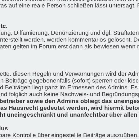
s auf eine reale Person schließen lässt untersagt. 
tc.
dung, Diffamierung, Denunzierung und dgl. Straftate
nterstellt werden, werden kommentarlos gelöscht. De
ftaten gelten im Forum erst dann als bewiesen wenn
uette, diesen Regeln und Verwarnungen wird der A
 Beiträge gegebenenfalls (sofort) sperren oder lös
Beiträgen liegt ganz im Ermessen des Admins. Es b
nd folglich auch keine Nachweis- und Begründungspf
betreiber sowie den Admins obliegt das uneinges
s Hausrecht gedeutet werden, wird hiermit beton
ht uneingeschränkt und unanfechtbar über allen
dus
.
lbare Kontrolle über eingestellte Beiträge auszuüben.