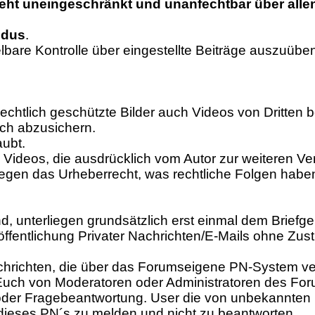
eht uneingeschränkt und unanfechtbar über alle
odus
.
elbare Kontrolle über eingestellte Beiträge auszuüben
echtlich geschützte Bilder auch Videos von Dritten b
ich abzusichern.
aubt.
 Videos, die ausdrücklich vom Autor zur weiteren 
gegen das Urheberrecht, was rechtliche Folgen habe
ind, unterliegen grundsätzlich erst einmal dem Briefg
eröffentlichung Privater Nachrichten/E-Mails ohne 
 Nachrichten, die über das Forumseigene PN-System v
e Euch von Moderatoren oder Administratoren des F
 oder Fragebeantwortung. User die von unbekannten 
 dieses PN´s zu melden und nicht zu beantworten.