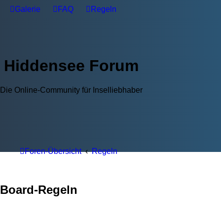
Galerie
FAQ
Regeln
Hiddensee Forum
Die Online-Community für Inselliebhaber
Foren-Übersicht
Regeln
Board-Regeln