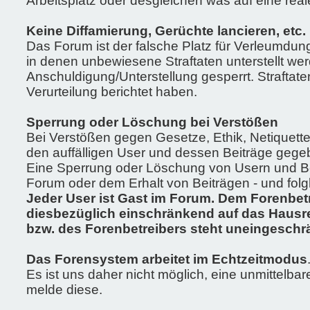
Arbeitsplatz oder desgleichen was auf eine real
Keine Diffamierung, Gerüchte lancieren, etc.
Das Forum ist der falsche Platz für Verleumdun
in denen unbewiesene Straftaten unterstellt we
Anschuldigung/Unterstellung gesperrt. Strafta
Verurteilung berichtet haben.
Sperrung oder Löschung bei Verstößen
Bei Verstößen gegen Gesetze, Ethik, Netique
den auffälligen User und dessen Beiträge gegeb
Eine Sperrung oder Löschung von Usern und Bei
Forum oder dem Erhalt von Beiträgen - und fol
Jeder User ist Gast im Forum. Dem Forenbet
diesbezüglich einschränkend auf das Hausre
bzw. des Forenbetreibers steht uneingeschr
Das Forensystem arbeitet im Echtzeitmodus
Es ist uns daher nicht möglich, eine unmittelbar
melde diese.