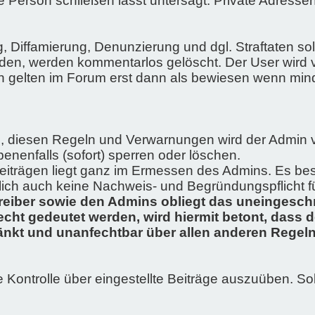
e Person schließen lässt untersagt. Private Adresse
g, Diffamierung, Denunzierung und dgl. Straftaten so
rden, werden kommentarlos gelöscht. Der User wird 
ten gelten im Forum erst dann als bewiesen wenn mi
tte, diesen Regeln und Verwarnungen wird der Adm
enenfalls (sofort) sperren oder löschen.
trägen liegt ganz im Ermessen des Admins. Es best
glich auch keine Nachweis- und Begründungspflicht f
reiber sowie den Admins obliegt das uneingeschr
cht gedeutet werden, wird hiermit betont, dass 
änkt und unanfechtbar über allen anderen Regeln
.
e Kontrolle über eingestellte Beiträge auszuüben. Sol