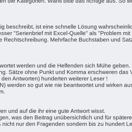
en die Kategorien. Wählt bitte das richtige aus. So 
g beschreibt, ist eine schnelle Lösung wahrscheinl
er "Serienbrief mit Excel-Quelle" als "Problem mit M
 die Rechtschreibung. Mehrfache Buchstaben und Satz
ntwortet werden und die Helfenden sich Mühe geben.
ung. Sätze ohne Punkt und Komma erschweren das V
 den Antworten) hunderten weiterer Leser !
) werden so gut wie nie beantwortet und wirken ausse
m.
n und auf die ihr eine gute Antwort wisst.
gen, was den Beitrag unübersichtlich und für später
 nicht nur den Fragenden sondern bis zu hundert L