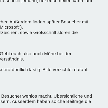
wird schnell jemand, der euch helfen kann, auf
icher. Außerdem finden später Besucher mit
icrosoft").
zeichen, sowie Großschrift stören die
 Gebt euch also auch Mühe bei der
erständnis.
rordentlich lästig. Bitte verzichtet darauf,
e Besucher wertlos macht. Übersichtliche und
esern. Ausserdem haben solche Beiträge die