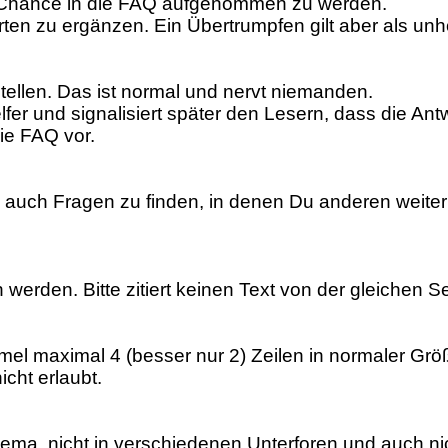
 Chance in die FAQ aufgenommen zu werden.
rten zu ergänzen. Ein Übertrumpfen gilt aber als unhö
 stellen. Das ist normal und nervt niemanden.
lfer und signalisiert später den Lesern, dass die Ant
ie FAQ vor.
auch Fragen zu finden, in denen Du anderen weiter
werden. Bitte zitiert keinen Text von der gleichen Se
rmel maximal 4 (besser nur 2) Zeilen in normaler Größ
cht erlaubt.
hema, nicht in verschiedenen Unterforen und auch ni