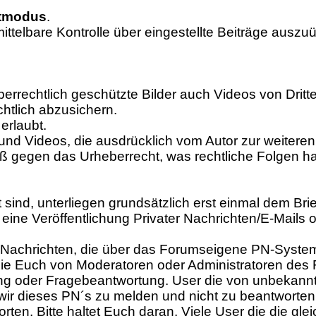
itmodus
.
mittelbare Kontrolle über eingestellte Beiträge ausz
berrechtlich geschützte Bilder auch Videos von Dritt
chtlich abzusichern.
erlaubt.
und Videos, die ausdrücklich vom Autor zur weiter
toß gegen das Urheberrecht, was rechtliche Folgen h
et sind, unterliegen grundsätzlich erst einmal dem Br
 - eine Veröffentlichung Privater Nachrichten/E-Mai
für Nachrichten, die über das Forumseigene PN-Syste
, die Euch von Moderatoren oder Administratoren de
ung oder Fragebeantwortung. User die von unbekannt
 wir dieses PN´s zu melden und nicht zu beantworten
ten. Bitte haltet Euch daran. Viele User die die g