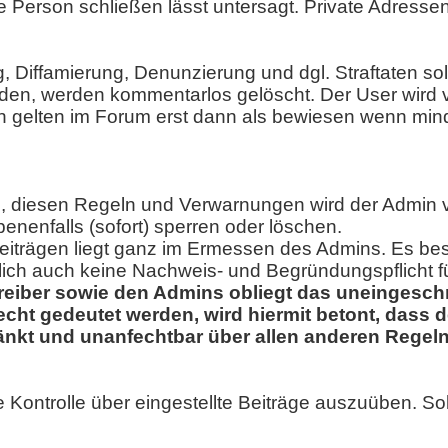
e Person schließen lässt untersagt. Private Adresse
g, Diffamierung, Denunzierung und dgl. Straftaten so
rden, werden kommentarlos gelöscht. Der User wird 
ten gelten im Forum erst dann als bewiesen wenn mi
tte, diesen Regeln und Verwarnungen wird der Adm
enenfalls (sofort) sperren oder löschen.
trägen liegt ganz im Ermessen des Admins. Es best
glich auch keine Nachweis- und Begründungspflicht f
reiber sowie den Admins obliegt das uneingeschr
cht gedeutet werden, wird hiermit betont, dass 
änkt und unanfechtbar über allen anderen Regeln
.
e Kontrolle über eingestellte Beiträge auszuüben. Sol