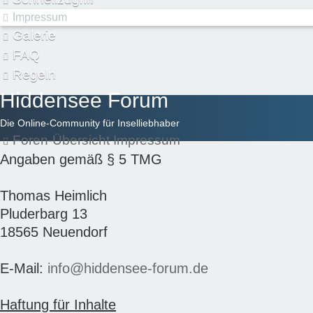
Impressum
Galerie
FAQ
Regeln
Hiddensee Forum
Die Online-Community für Inselliebhaber
Foren-Übersicht
Impressum
Angaben gemäß § 5 TMG
Thomas Heimlich
Pluderbarg 13
18565 Neuendorf
E-Mail:
info@hiddensee-forum.de
Haftung für Inhalte