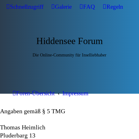
Schnellzugriff
Galerie
FAQ
Regeln
Hiddensee Forum
Die Online-Community für Inselliebhaber
Foren-Übersicht
Impressum
Angaben gemäß § 5 TMG
Thomas Heimlich
Pluderbarg 13